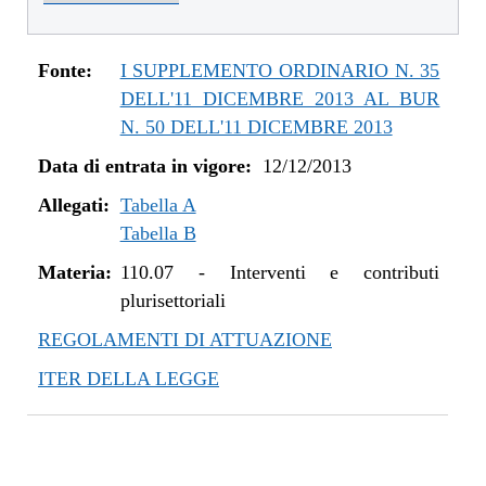
dal 01/01/2016 al 14/12/2016
dal 11/08/2015 al 31/12/2015
dal 21/05/2015 al 10/08/2015
Fonte:
I SUPPLEMENTO ORDINARIO N. 35
dal 26/02/2015 al 20/05/2015
DELL'11 DICEMBRE 2013 AL BUR
dal 07/01/2015 al 25/02/2015
N. 50 DELL'11 DICEMBRE 2013
dal 20/11/2014 al 06/01/2015
Data di entrata in vigore:
12/12/2013
dal 06/11/2014 al 19/11/2014
Allegati:
dal 22/05/2014 al 05/11/2014
Tabella A
Tabella B
dal 11/04/2014 al 21/05/2014
dal 28/03/2014 al 10/04/2014
Materia:
110.07
-
Interventi e contributi
dal 12/12/2013 al 27/03/2014
plurisettoriali
REGOLAMENTI DI ATTUAZIONE
ITER DELLA LEGGE