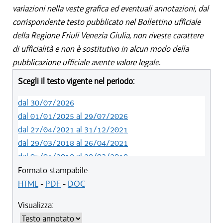
variazioni nella veste grafica ed eventuali annotazioni, dal
corrispondente testo pubblicato nel Bollettino ufficiale
della Regione Friuli Venezia Giulia, non riveste carattere
di ufficialità e non è sostitutivo in alcun modo della
pubblicazione ufficiale avente valore legale.
Scegli il testo vigente nel periodo:
dal 30/07/2026
dal 01/01/2025 al 29/07/2026
dal 27/04/2021 al 31/12/2021
dal 29/03/2018 al 26/04/2021
dal 05/01/2018 al 28/03/2018
dal 01/01/2018 al 04/01/2018
Formato stampabile:
dal 26/10/2017 al 31/12/2017
HTML
-
PDF
-
DOC
dal 15/04/2017 al 25/10/2017
Visualizza:
dal 15/12/2016 al 14/04/2017