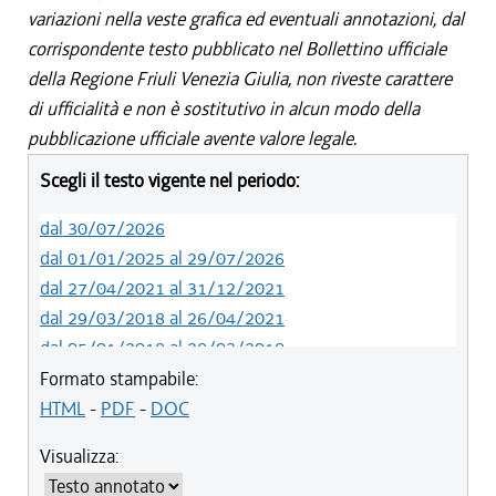
variazioni nella veste grafica ed eventuali annotazioni, dal
corrispondente testo pubblicato nel Bollettino ufficiale
della Regione Friuli Venezia Giulia, non riveste carattere
di ufficialità e non è sostitutivo in alcun modo della
pubblicazione ufficiale avente valore legale.
Scegli il testo vigente nel periodo:
dal 30/07/2026
dal 01/01/2025 al 29/07/2026
dal 27/04/2021 al 31/12/2021
dal 29/03/2018 al 26/04/2021
dal 05/01/2018 al 28/03/2018
dal 01/01/2018 al 04/01/2018
Formato stampabile:
dal 26/10/2017 al 31/12/2017
HTML
-
PDF
-
DOC
dal 15/04/2017 al 25/10/2017
Visualizza:
dal 15/12/2016 al 14/04/2017