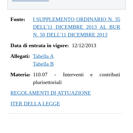
dal 01/01/2016 al 14/12/2016
dal 11/08/2015 al 31/12/2015
dal 21/05/2015 al 10/08/2015
Fonte:
I SUPPLEMENTO ORDINARIO N. 35
dal 26/02/2015 al 20/05/2015
DELL'11 DICEMBRE 2013 AL BUR
dal 07/01/2015 al 25/02/2015
N. 50 DELL'11 DICEMBRE 2013
dal 20/11/2014 al 06/01/2015
Data di entrata in vigore:
12/12/2013
dal 06/11/2014 al 19/11/2014
Allegati:
dal 22/05/2014 al 05/11/2014
Tabella A
Tabella B
dal 11/04/2014 al 21/05/2014
dal 28/03/2014 al 10/04/2014
Materia:
110.07
-
Interventi e contributi
dal 12/12/2013 al 27/03/2014
plurisettoriali
REGOLAMENTI DI ATTUAZIONE
ITER DELLA LEGGE