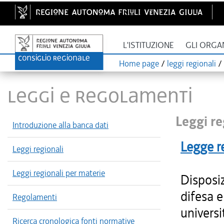
L'ISTITUZIONE
GLI ORGA
Home page
/
leggi regionali
/
LEGGI E REGOLAMENTI
Leggi re
Introduzione alla banca dati
Legge r
Leggi regionali
Leggi regionali per materie
Disposiz
difesa e
Regolamenti
universit
Ricerca cronologica fonti normative