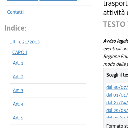
trasport
attività
Contatti
TESTO 
Indice:
Avviso legal
L.R. n. 21/2013
eventuali an
CAPO I
Regione Friul
Art. 1
modo della p
Scegli il t
Art. 2
dal 30/07
Art. 3
dal 01/01
dal 27/04
Art. 4
dal 29/03
Art. 5
dal 05/01
dal 01/01
Formato st