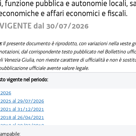
i, funzione pubblica e autonomie locali, sa
 economiche e affari economici e fiscali.
VIGENTE dal 30/07/2026
e:
Il presente documento è riprodotto, con variazioni nella veste gr
notazioni, dal corrispondente testo pubblicato nel Bollettino uffic
i Venezia Giulia, non riveste carattere di ufficialità e non è sostit
ubblicazione ufficiale avente valore legale.
esto vigente nel periodo:
/2026
/2025 al 29/07/2026
/2021 al 31/12/2021
/2018 al 26/04/2021
/2018 al 28/03/2018
/2018 al 04/01/2018
ampabile: