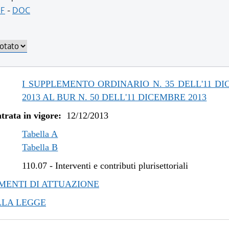
/2017 al 31/12/2017
F
-
DOC
/2017 al 25/10/2017
/2016 al 14/04/2017
/2016 al 14/12/2016
/2015 al 31/12/2015
/2015 al 10/08/2015
I SUPPLEMENTO ORDINARIO N. 35 DELL'11 D
/2015 al 20/05/2015
2013 AL BUR N. 50 DELL'11 DICEMBRE 2013
/2015 al 25/02/2015
trata in vigore:
12/12/2013
/2014 al 06/01/2015
/2014 al 19/11/2014
Tabella A
/2014 al 05/11/2014
Tabella B
/2014 al 21/05/2014
110.07
-
Interventi e contributi plurisettoriali
/2014 al 10/04/2014
ENTI DI ATTUAZIONE
/2013 al 27/03/2014
LLA LEGGE