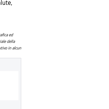
lute,
afica ed
iale della
utivo in alcun