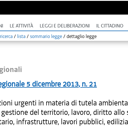
NI
LE ATTIVITÀ
LEGGI E DELIBERAZIONI
IL CITTADINO
ricerca
/
lista
/
sommario legge
/
dettaglio legge
gionali
egionale
5 dicembre 2013
, n.
21
ioni urgenti in materia di tutela ambienta
 gestione del territorio, lavoro, diritto allo
ario, infrastrutture, lavori pubblici, edilizi