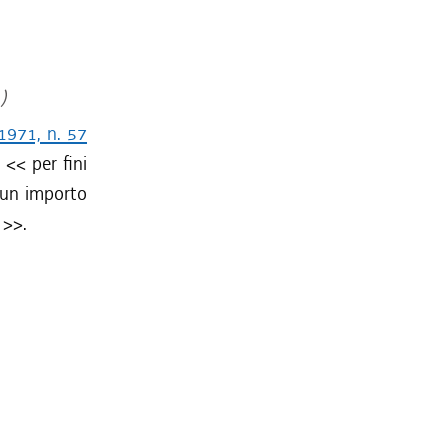
)
1971, n. 57
le <<
per fini
 un importo
>>.