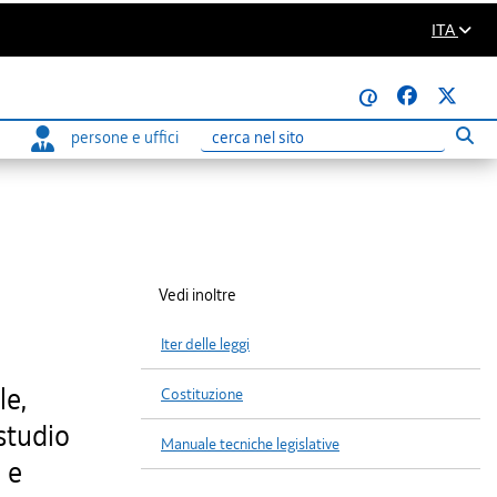
ITA
@
persone e uffici
Eseg
Ricerca
Vedi inoltre
Iter delle leggi
le,
Costituzione
 studio
Manuale tecniche legislative
a e