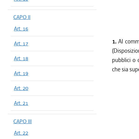
CAPO II
Art. 16
1.
AI comma
Art. 17
(Disposizio
Art. 18
pubblici o 
che sia sup
Art. 19
Art. 20
Art. 21
CAPO III
Art. 22