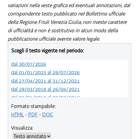
variazioni nella veste grafica ed eventuali annotazioni, dal
corrispondente testo pubblicato nel Bollettino ufficiale
della Regione Friuli Venezia Giulia, non riveste carattere
di ufficialità e non è sostitutivo in alcun modo della
pubblicazione ufficiale avente valore legale.
Scegli il testo vigente nel periodo:
dal 30/07/2026
dal 01/01/2025 al 29/07/2026
dal 27/04/2021 al 31/12/2021
dal 29/03/2018 al 26/04/2021
dal 05/01/2018 al 28/03/2018
dal 01/01/2018 al 04/01/2018
Formato stampabile:
dal 26/10/2017 al 31/12/2017
HTML
-
PDF
-
DOC
dal 15/04/2017 al 25/10/2017
Visualizza:
dal 15/12/2016 al 14/04/2017