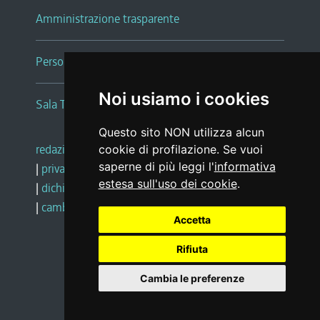
Amministrazione trasparente
Persone e Uffici
Noi usiamo i cookies
Sala Tiziano Tessitori
Questo sito NON utilizza alcun
redazione web
|
note legali
|
glossario
cookie di profilazione. Se vuoi
saperne di più leggi l'
informativa
|
privacy
|
social media policy
estesa sull'uso dei cookie
.
|
dichiarazione di accessibilità
|
feedback
|
cambio preferenze cookie
Accetta
Rifiuta
Realizzato da
Cambia le preferenze