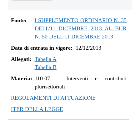
dal 01/01/2016 al 14/12/2016
dal 11/08/2015 al 31/12/2015
dal 21/05/2015 al 10/08/2015
Fonte:
I SUPPLEMENTO ORDINARIO N. 35
dal 26/02/2015 al 20/05/2015
DELL'11 DICEMBRE 2013 AL BUR
dal 07/01/2015 al 25/02/2015
N. 50 DELL'11 DICEMBRE 2013
dal 20/11/2014 al 06/01/2015
Data di entrata in vigore:
12/12/2013
dal 06/11/2014 al 19/11/2014
Allegati:
dal 22/05/2014 al 05/11/2014
Tabella A
Tabella B
dal 11/04/2014 al 21/05/2014
dal 28/03/2014 al 10/04/2014
Materia:
110.07
-
Interventi e contributi
dal 12/12/2013 al 27/03/2014
plurisettoriali
REGOLAMENTI DI ATTUAZIONE
ITER DELLA LEGGE