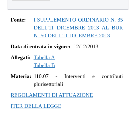
dal 01/01/2016 al 14/12/2016
dal 11/08/2015 al 31/12/2015
dal 21/05/2015 al 10/08/2015
Fonte:
I SUPPLEMENTO ORDINARIO N. 35
dal 26/02/2015 al 20/05/2015
DELL'11 DICEMBRE 2013 AL BUR
dal 07/01/2015 al 25/02/2015
N. 50 DELL'11 DICEMBRE 2013
dal 20/11/2014 al 06/01/2015
Data di entrata in vigore:
12/12/2013
dal 06/11/2014 al 19/11/2014
Allegati:
dal 22/05/2014 al 05/11/2014
Tabella A
Tabella B
dal 11/04/2014 al 21/05/2014
dal 28/03/2014 al 10/04/2014
Materia:
110.07
-
Interventi e contributi
dal 12/12/2013 al 27/03/2014
plurisettoriali
REGOLAMENTI DI ATTUAZIONE
ITER DELLA LEGGE