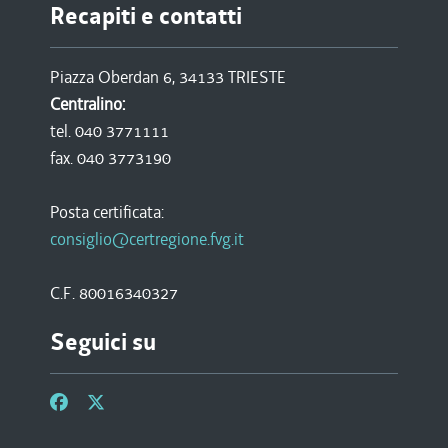
Recapiti e contatti
Piazza Oberdan 6, 34133 TRIESTE
Centralino:
tel. 040 3771111
fax. 040 3773190
Posta certificata:
consiglio@certregione.fvg.it
C.F. 80016340327
Seguici su