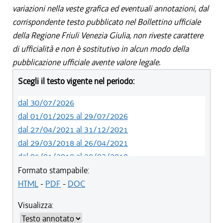
variazioni nella veste grafica ed eventuali annotazioni, dal
corrispondente testo pubblicato nel Bollettino ufficiale
della Regione Friuli Venezia Giulia, non riveste carattere
di ufficialità e non è sostitutivo in alcun modo della
pubblicazione ufficiale avente valore legale.
Scegli il testo vigente nel periodo:
dal 30/07/2026
dal 01/01/2025 al 29/07/2026
dal 27/04/2021 al 31/12/2021
dal 29/03/2018 al 26/04/2021
dal 05/01/2018 al 28/03/2018
dal 01/01/2018 al 04/01/2018
Formato stampabile:
dal 26/10/2017 al 31/12/2017
HTML
-
PDF
-
DOC
dal 15/04/2017 al 25/10/2017
Visualizza:
dal 15/12/2016 al 14/04/2017