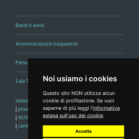
Bandi e avvisi
Amministrazione trasparente
Persone e Uffici
Noi usiamo i cookies
Sala Tiziano Tessitori
Questo sito NON utilizza alcun
redazione web
|
note legali
|
glossario
cookie di profilazione. Se vuoi
saperne di più leggi l'
informativa
|
privacy
|
social media policy
estesa sull'uso dei cookie
.
|
dichiarazione di accessibilità
|
feedback
|
cambio preferenze cookie
Accetta