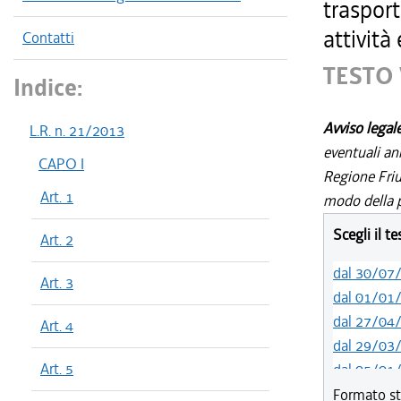
trasport
attività
Contatti
TESTO 
Indice:
Avviso legal
L.R. n. 21/2013
eventuali an
CAPO I
Regione Friul
Art. 1
modo della p
Scegli il t
Art. 2
dal 30/07
Art. 3
dal 01/01
dal 27/04
Art. 4
dal 29/03
Art. 5
dal 05/01
dal 01/01
Formato st