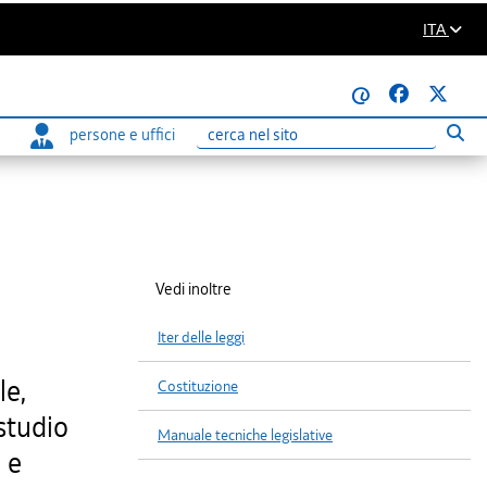
ITA
@
persone e uffici
Eseg
Ricerca
Vedi inoltre
Iter delle leggi
le,
Costituzione
 studio
Manuale tecniche legislative
a e