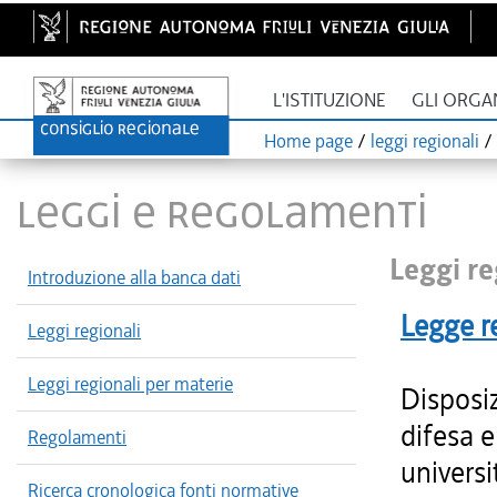
L'ISTITUZIONE
GLI ORGA
Home page
/
leggi regionali
/
LEGGI E REGOLAMENTI
Leggi re
Introduzione alla banca dati
Legge r
Leggi regionali
Leggi regionali per materie
Disposiz
difesa e
Regolamenti
universit
Ricerca cronologica fonti normative