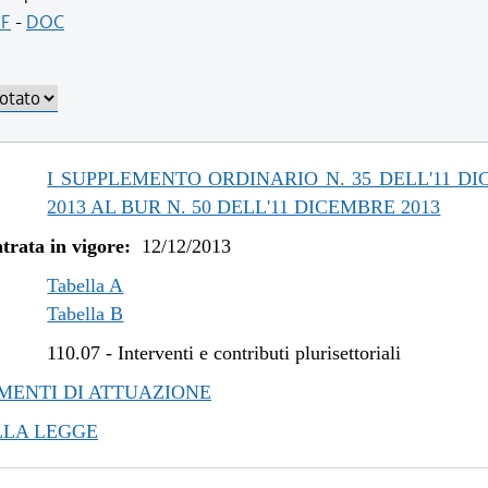
/2017 al 31/12/2017
F
-
DOC
/2017 al 25/10/2017
/2016 al 14/04/2017
/2016 al 14/12/2016
/2015 al 31/12/2015
/2015 al 10/08/2015
I SUPPLEMENTO ORDINARIO N. 35 DELL'11 D
/2015 al 20/05/2015
2013 AL BUR N. 50 DELL'11 DICEMBRE 2013
/2015 al 25/02/2015
trata in vigore:
12/12/2013
/2014 al 06/01/2015
/2014 al 19/11/2014
Tabella A
/2014 al 05/11/2014
Tabella B
/2014 al 21/05/2014
110.07
-
Interventi e contributi plurisettoriali
/2014 al 10/04/2014
ENTI DI ATTUAZIONE
/2013 al 27/03/2014
LLA LEGGE