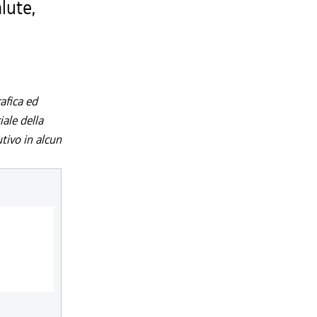
lute,
afica ed
iale della
utivo in alcun