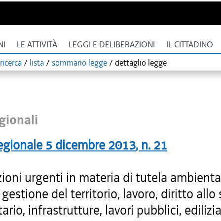
NI
LE ATTIVITÀ
LEGGI E DELIBERAZIONI
IL CITTADINO
ricerca
/
lista
/
sommario legge
/
dettaglio legge
gionali
egionale
5 dicembre 2013
, n.
21
ioni urgenti in materia di tutela ambienta
 gestione del territorio, lavoro, diritto allo
ario, infrastrutture, lavori pubblici, edilizi