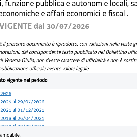
i, funzione pubblica e autonomie locali, sa
 economiche e affari economici e fiscali.
VIGENTE dal 30/07/2026
e:
Il presente documento è riprodotto, con variazioni nella veste gr
notazioni, dal corrispondente testo pubblicato nel Bollettino uffic
i Venezia Giulia, non riveste carattere di ufficialità e non è sostit
ubblicazione ufficiale avente valore legale.
esto vigente nel periodo:
/2026
/2025 al 29/07/2026
/2021 al 31/12/2021
/2018 al 26/04/2021
/2018 al 28/03/2018
/2018 al 04/01/2018
ampabile: