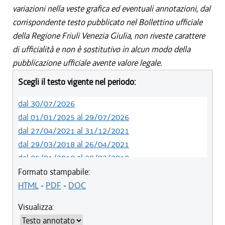
variazioni nella veste grafica ed eventuali annotazioni, dal
corrispondente testo pubblicato nel Bollettino ufficiale
della Regione Friuli Venezia Giulia, non riveste carattere
di ufficialità e non è sostitutivo in alcun modo della
pubblicazione ufficiale avente valore legale.
Scegli il testo vigente nel periodo:
dal 30/07/2026
dal 01/01/2025 al 29/07/2026
dal 27/04/2021 al 31/12/2021
dal 29/03/2018 al 26/04/2021
dal 05/01/2018 al 28/03/2018
dal 01/01/2018 al 04/01/2018
Formato stampabile:
dal 26/10/2017 al 31/12/2017
HTML
-
PDF
-
DOC
dal 15/04/2017 al 25/10/2017
Visualizza:
dal 15/12/2016 al 14/04/2017