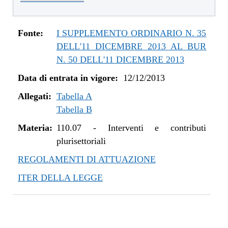
dal 01/01/2016 al 14/12/2016
dal 11/08/2015 al 31/12/2015
dal 21/05/2015 al 10/08/2015
Fonte:
I SUPPLEMENTO ORDINARIO N. 35
dal 26/02/2015 al 20/05/2015
DELL'11 DICEMBRE 2013 AL BUR
dal 07/01/2015 al 25/02/2015
N. 50 DELL'11 DICEMBRE 2013
dal 20/11/2014 al 06/01/2015
Data di entrata in vigore:
12/12/2013
dal 06/11/2014 al 19/11/2014
Allegati:
dal 22/05/2014 al 05/11/2014
Tabella A
Tabella B
dal 11/04/2014 al 21/05/2014
dal 28/03/2014 al 10/04/2014
Materia:
110.07
-
Interventi e contributi
dal 12/12/2013 al 27/03/2014
plurisettoriali
REGOLAMENTI DI ATTUAZIONE
ITER DELLA LEGGE