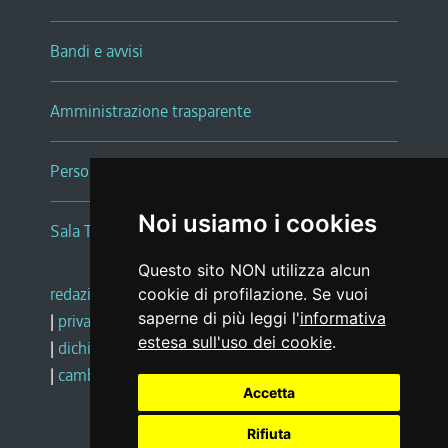
Bandi e avvisi
Amministrazione trasparente
Persone e Uffici
Noi usiamo i cookies
Sala Tiziano Tessitori
Questo sito NON utilizza alcun
redazione web
|
note legali
|
glossario
cookie di profilazione. Se vuoi
saperne di più leggi l'
informativa
|
privacy
|
social media policy
estesa sull'uso dei cookie
.
|
dichiarazione di accessibilità
|
feedback
|
cambio preferenze cookie
Accetta
Rifiuta
Realizzato da