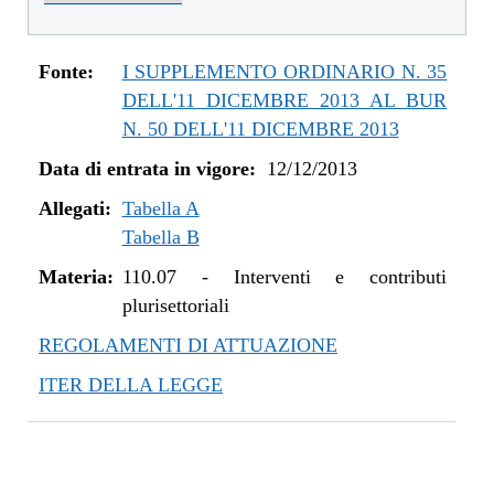
dal 01/01/2016 al 14/12/2016
dal 11/08/2015 al 31/12/2015
dal 21/05/2015 al 10/08/2015
Fonte:
I SUPPLEMENTO ORDINARIO N. 35
dal 26/02/2015 al 20/05/2015
DELL'11 DICEMBRE 2013 AL BUR
dal 07/01/2015 al 25/02/2015
N. 50 DELL'11 DICEMBRE 2013
dal 20/11/2014 al 06/01/2015
Data di entrata in vigore:
12/12/2013
dal 06/11/2014 al 19/11/2014
Allegati:
dal 22/05/2014 al 05/11/2014
Tabella A
Tabella B
dal 11/04/2014 al 21/05/2014
dal 28/03/2014 al 10/04/2014
Materia:
110.07
-
Interventi e contributi
dal 12/12/2013 al 27/03/2014
plurisettoriali
REGOLAMENTI DI ATTUAZIONE
ITER DELLA LEGGE