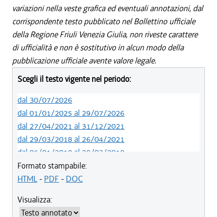
variazioni nella veste grafica ed eventuali annotazioni, dal
corrispondente testo pubblicato nel Bollettino ufficiale
della Regione Friuli Venezia Giulia, non riveste carattere
di ufficialità e non è sostitutivo in alcun modo della
pubblicazione ufficiale avente valore legale.
Scegli il testo vigente nel periodo:
dal 30/07/2026
dal 01/01/2025 al 29/07/2026
dal 27/04/2021 al 31/12/2021
dal 29/03/2018 al 26/04/2021
dal 05/01/2018 al 28/03/2018
dal 01/01/2018 al 04/01/2018
Formato stampabile:
dal 26/10/2017 al 31/12/2017
HTML
-
PDF
-
DOC
dal 15/04/2017 al 25/10/2017
Visualizza:
dal 15/12/2016 al 14/04/2017