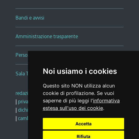
Bandi e avvisi
Amministrazione trasparente
Persone e Uffici
Noi usiamo i cookies
Sala Tiziano Tessitori
Questo sito NON utilizza alcun
redazione web
|
note legali
|
glossario
cookie di profilazione. Se vuoi
saperne di più leggi l'
informativa
|
privacy
|
social media policy
estesa sull'uso dei cookie
.
|
dichiarazione di accessibilità
|
feedback
|
cambio preferenze cookie
Accetta
Rifiuta