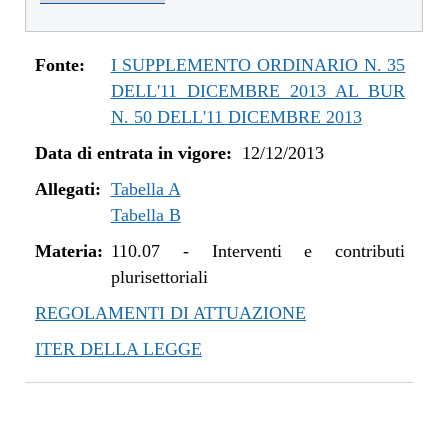
dal 01/01/2016 al 14/12/2016
dal 11/08/2015 al 31/12/2015
dal 21/05/2015 al 10/08/2015
Fonte:
I SUPPLEMENTO ORDINARIO N. 35
dal 26/02/2015 al 20/05/2015
DELL'11 DICEMBRE 2013 AL BUR
dal 07/01/2015 al 25/02/2015
N. 50 DELL'11 DICEMBRE 2013
dal 20/11/2014 al 06/01/2015
Data di entrata in vigore:
12/12/2013
dal 06/11/2014 al 19/11/2014
Allegati:
dal 22/05/2014 al 05/11/2014
Tabella A
Tabella B
dal 11/04/2014 al 21/05/2014
dal 28/03/2014 al 10/04/2014
Materia:
110.07
-
Interventi e contributi
dal 12/12/2013 al 27/03/2014
plurisettoriali
REGOLAMENTI DI ATTUAZIONE
ITER DELLA LEGGE