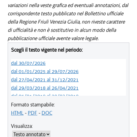
variazioni nella veste grafica ed eventuali annotazioni, dal
corrispondente testo pubblicato nel Bollettino ufficiale
della Regione Friuli Venezia Giulia, non riveste carattere
di ufficialità e non è sostitutivo in alcun modo della
pubblicazione ufficiale avente valore legale.
Scegli il testo vigente nel periodo:
dal 30/07/2026
dal 01/01/2025 al 29/07/2026
dal 27/04/2021 al 31/12/2021
dal 29/03/2018 al 26/04/2021
dal 05/01/2018 al 28/03/2018
dal 01/01/2018 al 04/01/2018
Formato stampabile:
dal 26/10/2017 al 31/12/2017
HTML
-
PDF
-
DOC
dal 15/04/2017 al 25/10/2017
Visualizza:
dal 15/12/2016 al 14/04/2017