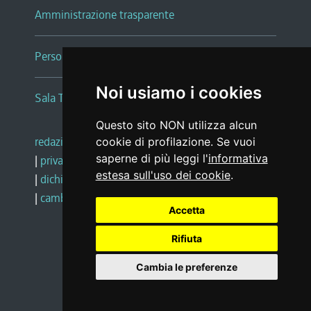
Amministrazione trasparente
Persone e Uffici
Noi usiamo i cookies
Sala Tiziano Tessitori
Questo sito NON utilizza alcun
redazione web
|
note legali
|
glossario
cookie di profilazione. Se vuoi
saperne di più leggi l'
informativa
|
privacy
|
social media policy
estesa sull'uso dei cookie
.
|
dichiarazione di accessibilità
|
feedback
|
cambio preferenze cookie
Accetta
Rifiuta
Realizzato da
Cambia le preferenze