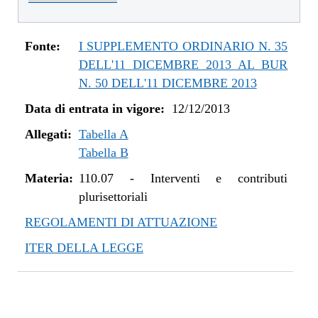
dal 01/01/2016 al 14/12/2016
dal 11/08/2015 al 31/12/2015
dal 21/05/2015 al 10/08/2015
Fonte:
I SUPPLEMENTO ORDINARIO N. 35
dal 26/02/2015 al 20/05/2015
DELL'11 DICEMBRE 2013 AL BUR
dal 07/01/2015 al 25/02/2015
N. 50 DELL'11 DICEMBRE 2013
dal 20/11/2014 al 06/01/2015
Data di entrata in vigore:
12/12/2013
dal 06/11/2014 al 19/11/2014
Allegati:
dal 22/05/2014 al 05/11/2014
Tabella A
Tabella B
dal 11/04/2014 al 21/05/2014
dal 28/03/2014 al 10/04/2014
Materia:
110.07
-
Interventi e contributi
dal 12/12/2013 al 27/03/2014
plurisettoriali
REGOLAMENTI DI ATTUAZIONE
ITER DELLA LEGGE