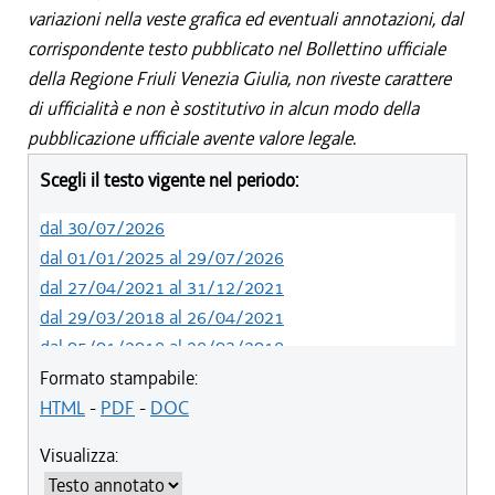
variazioni nella veste grafica ed eventuali annotazioni, dal
corrispondente testo pubblicato nel Bollettino ufficiale
della Regione Friuli Venezia Giulia, non riveste carattere
di ufficialità e non è sostitutivo in alcun modo della
pubblicazione ufficiale avente valore legale.
Scegli il testo vigente nel periodo:
dal 30/07/2026
dal 01/01/2025 al 29/07/2026
dal 27/04/2021 al 31/12/2021
dal 29/03/2018 al 26/04/2021
dal 05/01/2018 al 28/03/2018
dal 01/01/2018 al 04/01/2018
Formato stampabile:
dal 26/10/2017 al 31/12/2017
HTML
-
PDF
-
DOC
dal 15/04/2017 al 25/10/2017
Visualizza:
dal 15/12/2016 al 14/04/2017