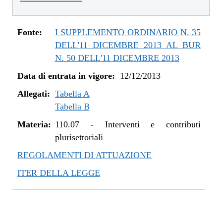
dal 01/01/2016 al 14/12/2016
dal 11/08/2015 al 31/12/2015
dal 21/05/2015 al 10/08/2015
Fonte:
I SUPPLEMENTO ORDINARIO N. 35
dal 26/02/2015 al 20/05/2015
DELL'11 DICEMBRE 2013 AL BUR
dal 07/01/2015 al 25/02/2015
N. 50 DELL'11 DICEMBRE 2013
dal 20/11/2014 al 06/01/2015
Data di entrata in vigore:
12/12/2013
dal 06/11/2014 al 19/11/2014
Allegati:
dal 22/05/2014 al 05/11/2014
Tabella A
Tabella B
dal 11/04/2014 al 21/05/2014
dal 28/03/2014 al 10/04/2014
Materia:
110.07
-
Interventi e contributi
dal 12/12/2013 al 27/03/2014
plurisettoriali
REGOLAMENTI DI ATTUAZIONE
ITER DELLA LEGGE