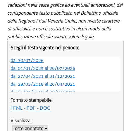
variazioni nella veste grafica ed eventuali annotazioni, dal
corrispondente testo pubblicato nel Bollettino ufficiale
della Regione Friuli Venezia Giulia, non riveste carattere
di ufficialità e non è sostitutivo in alcun modo della
pubblicazione ufficiale avente valore legale.
Scegli il testo vigente nel periodo:
dal 30/07/2026
dal 01/01/2025 al 29/07/2026
dal 27/04/2021 al 31/12/2021
dal 29/03/2018 al 26/04/2021
dal 05/01/2018 al 28/03/2018
dal 01/01/2018 al 04/01/2018
Formato stampabile:
dal 26/10/2017 al 31/12/2017
HTML
-
PDF
-
DOC
dal 15/04/2017 al 25/10/2017
Visualizza:
dal 15/12/2016 al 14/04/2017