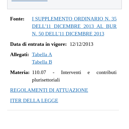
dal 01/01/2016 al 14/12/2016
dal 11/08/2015 al 31/12/2015
dal 21/05/2015 al 10/08/2015
Fonte:
I SUPPLEMENTO ORDINARIO N. 35
dal 26/02/2015 al 20/05/2015
DELL'11 DICEMBRE 2013 AL BUR
dal 07/01/2015 al 25/02/2015
N. 50 DELL'11 DICEMBRE 2013
dal 20/11/2014 al 06/01/2015
Data di entrata in vigore:
12/12/2013
dal 06/11/2014 al 19/11/2014
Allegati:
dal 22/05/2014 al 05/11/2014
Tabella A
Tabella B
dal 11/04/2014 al 21/05/2014
dal 28/03/2014 al 10/04/2014
Materia:
110.07
-
Interventi e contributi
dal 12/12/2013 al 27/03/2014
plurisettoriali
REGOLAMENTI DI ATTUAZIONE
ITER DELLA LEGGE