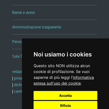
Bandi e avvisi
Amministrazione trasparente
Persone e Uffici
Noi usiamo i cookies
Sala Tiziano Tessitori
Questo sito NON utilizza alcun
redazione web
|
note legali
|
glossario
cookie di profilazione. Se vuoi
saperne di più leggi l'
informativa
|
privacy
|
social media policy
estesa sull'uso dei cookie
.
|
dichiarazione di accessibilità
|
feedback
|
cambio preferenze cookie
Accetta
Rifiuta
Realizzato da