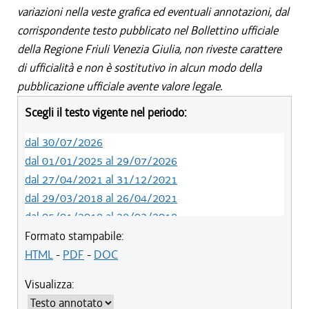
variazioni nella veste grafica ed eventuali annotazioni, dal
corrispondente testo pubblicato nel Bollettino ufficiale
della Regione Friuli Venezia Giulia, non riveste carattere
di ufficialità e non è sostitutivo in alcun modo della
pubblicazione ufficiale avente valore legale.
Scegli il testo vigente nel periodo:
dal 30/07/2026
dal 01/01/2025 al 29/07/2026
dal 27/04/2021 al 31/12/2021
dal 29/03/2018 al 26/04/2021
dal 05/01/2018 al 28/03/2018
dal 01/01/2018 al 04/01/2018
Formato stampabile:
dal 26/10/2017 al 31/12/2017
HTML
-
PDF
-
DOC
dal 15/04/2017 al 25/10/2017
Visualizza:
dal 15/12/2016 al 14/04/2017