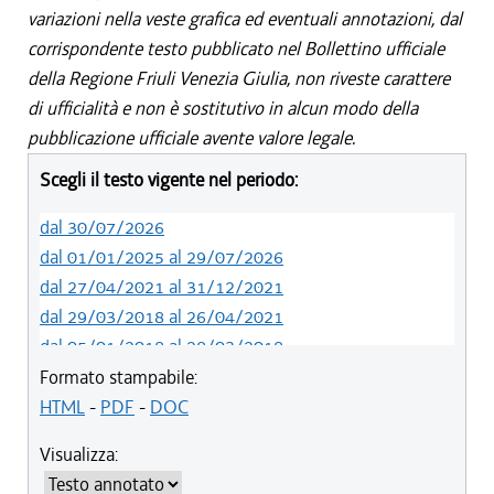
variazioni nella veste grafica ed eventuali annotazioni, dal
corrispondente testo pubblicato nel Bollettino ufficiale
della Regione Friuli Venezia Giulia, non riveste carattere
di ufficialità e non è sostitutivo in alcun modo della
pubblicazione ufficiale avente valore legale.
Scegli il testo vigente nel periodo:
dal 30/07/2026
dal 01/01/2025 al 29/07/2026
dal 27/04/2021 al 31/12/2021
dal 29/03/2018 al 26/04/2021
dal 05/01/2018 al 28/03/2018
dal 01/01/2018 al 04/01/2018
Formato stampabile:
dal 26/10/2017 al 31/12/2017
HTML
-
PDF
-
DOC
dal 15/04/2017 al 25/10/2017
Visualizza:
dal 15/12/2016 al 14/04/2017