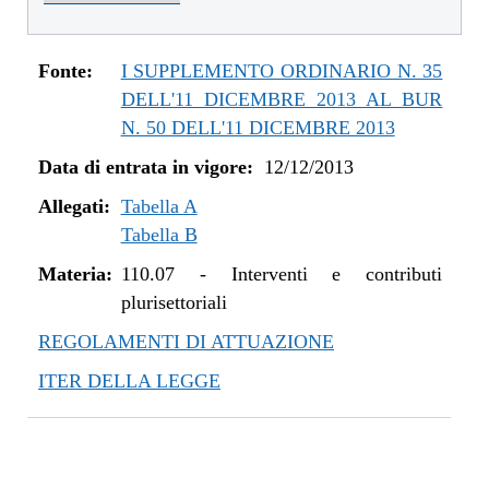
dal 01/01/2016 al 14/12/2016
dal 11/08/2015 al 31/12/2015
dal 21/05/2015 al 10/08/2015
Fonte:
I SUPPLEMENTO ORDINARIO N. 35
dal 26/02/2015 al 20/05/2015
DELL'11 DICEMBRE 2013 AL BUR
dal 07/01/2015 al 25/02/2015
N. 50 DELL'11 DICEMBRE 2013
dal 20/11/2014 al 06/01/2015
Data di entrata in vigore:
12/12/2013
dal 06/11/2014 al 19/11/2014
Allegati:
dal 22/05/2014 al 05/11/2014
Tabella A
Tabella B
dal 11/04/2014 al 21/05/2014
dal 28/03/2014 al 10/04/2014
Materia:
110.07
-
Interventi e contributi
dal 12/12/2013 al 27/03/2014
plurisettoriali
REGOLAMENTI DI ATTUAZIONE
ITER DELLA LEGGE