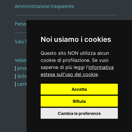
Amministrazione trasparente
Persone e Uffici
Noi usiamo i cookies
Sala Tiziano Tessitori
Questo sito NON utilizza alcun
redazione web
|
note legali
|
glossario
cookie di profilazione. Se vuoi
saperne di più leggi l'
informativa
|
privacy
|
social media policy
estesa sull'uso dei cookie
.
|
dichiarazione di accessibilità
|
feedback
|
cambio preferenze cookie
Accetta
Rifiuta
Realizzato da
Cambia le preferenze