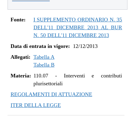
dal 01/01/2016 al 14/12/2016
dal 11/08/2015 al 31/12/2015
dal 21/05/2015 al 10/08/2015
Fonte:
I SUPPLEMENTO ORDINARIO N. 35
dal 26/02/2015 al 20/05/2015
DELL'11 DICEMBRE 2013 AL BUR
dal 07/01/2015 al 25/02/2015
N. 50 DELL'11 DICEMBRE 2013
dal 20/11/2014 al 06/01/2015
Data di entrata in vigore:
12/12/2013
dal 06/11/2014 al 19/11/2014
Allegati:
dal 22/05/2014 al 05/11/2014
Tabella A
Tabella B
dal 11/04/2014 al 21/05/2014
dal 28/03/2014 al 10/04/2014
Materia:
110.07
-
Interventi e contributi
dal 12/12/2013 al 27/03/2014
plurisettoriali
REGOLAMENTI DI ATTUAZIONE
ITER DELLA LEGGE