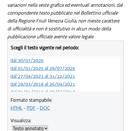
variazioni nella veste grafica ed eventuali annotazioni, dal
corrispondente testo pubblicato nel Bollettino ufficiale
della Regione Friuli Venezia Giulia, non riveste carattere
di ufficialità e non è sostitutivo in alcun modo della
pubblicazione ufficiale avente valore legale.
Scegli il testo vigente nel periodo:
dal 30/07/2026
dal 01/01/2025 al 29/07/2026
dal 27/04/2021 al 31/12/2021
dal 29/03/2018 al 26/04/2021
dal 05/01/2018 al 28/03/2018
dal 01/01/2018 al 04/01/2018
Formato stampabile:
dal 26/10/2017 al 31/12/2017
HTML
-
PDF
-
DOC
dal 15/04/2017 al 25/10/2017
Visualizza:
dal 15/12/2016 al 14/04/2017