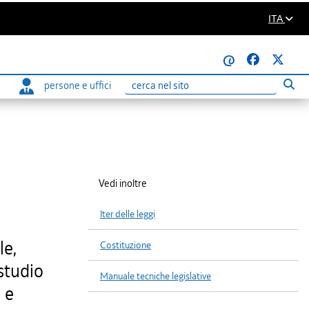
ITA
@
persone e uffici
Eseg
Ricerca
Vedi inoltre
Iter delle leggi
le,
Costituzione
 studio
Manuale tecniche legislative
a e