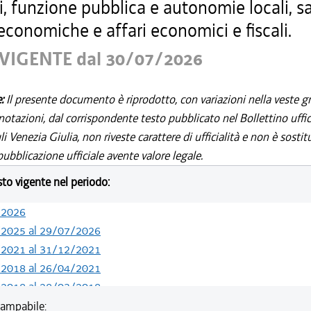
i, funzione pubblica e autonomie locali, sa
 economiche e affari economici e fiscali.
VIGENTE dal 30/07/2026
e:
Il presente documento è riprodotto, con variazioni nella veste gr
notazioni, dal corrispondente testo pubblicato nel Bollettino uffic
i Venezia Giulia, non riveste carattere di ufficialità e non è sostit
ubblicazione ufficiale avente valore legale.
esto vigente nel periodo:
/2026
/2025 al 29/07/2026
/2021 al 31/12/2021
/2018 al 26/04/2021
/2018 al 28/03/2018
/2018 al 04/01/2018
ampabile: