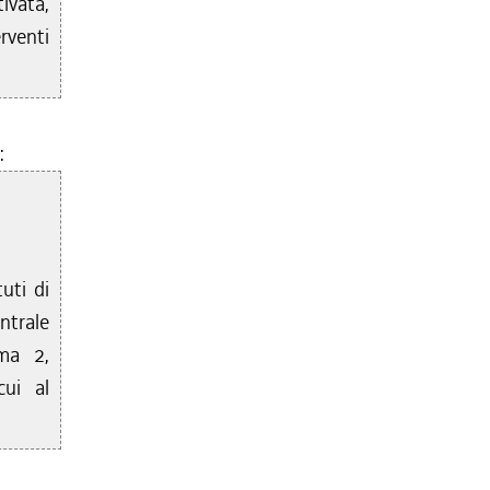
ivata,
rventi
:
uti di
ntrale
mma 2,
cui al