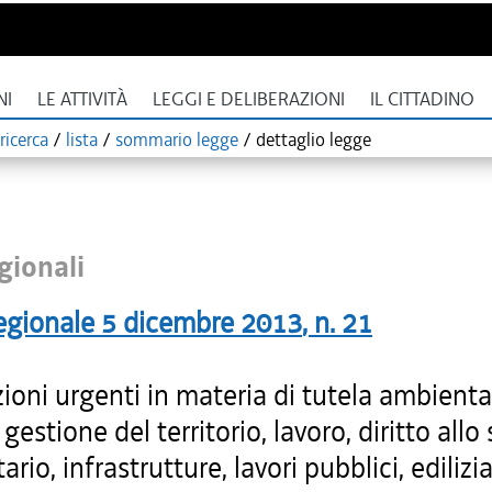
NI
LE ATTIVITÀ
LEGGI E DELIBERAZIONI
IL CITTADINO
ricerca
/
lista
/
sommario legge
/
dettaglio legge
gionali
egionale
5 dicembre 2013
, n.
21
ioni urgenti in materia di tutela ambienta
 gestione del territorio, lavoro, diritto allo
ario, infrastrutture, lavori pubblici, edilizi