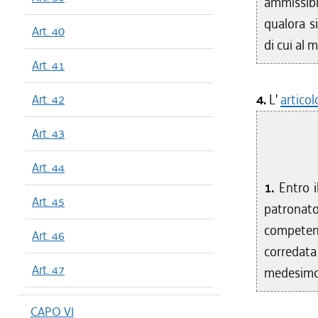
ammissibi
qualora si
Art. 40
di cui al
Art. 41
4.
L'
artico
Art. 42
Art. 43
Art. 44
1.
Entro i
Art. 45
patronato
competen
Art. 46
corredata
Art. 47
medesimo 
CAPO VI