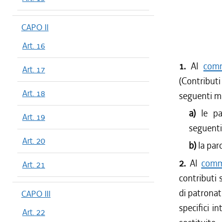
CAPO II
Art. 16
1.
Al
comm
Art. 17
(Contributi
Art. 18
seguenti m
a)
le p
Art. 19
seguenti
Art. 20
b)
la par
2.
Al
comma
Art. 21
contributi s
di patronat
CAPO III
specifici i
Art. 22