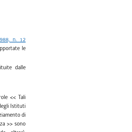
1988, n. 12
apportate le
uite dalle
role <<
Tali
egli Istituti
nziamento di
nza
>> sono