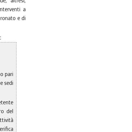
e, altresì,
interventi a
tronato e di
:
to pari
le sedi
etente
ro del
tività
rifica