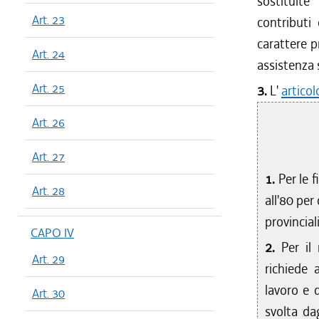
sostituite
Art. 23
contributi 
carattere p
Art. 24
assistenza 
Art. 25
3.
L'
artico
Art. 26
Art. 27
1.
Per le 
Art. 28
all'80 per
provincial
CAPO IV
2.
Per il
Art. 29
richiede 
lavoro e d
Art. 30
svolta dag