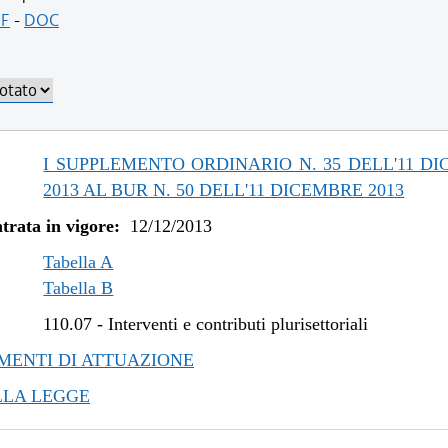
/2017 al 31/12/2017
F
-
DOC
/2017 al 25/10/2017
/2016 al 14/04/2017
/2016 al 14/12/2016
/2015 al 31/12/2015
/2015 al 10/08/2015
I SUPPLEMENTO ORDINARIO N. 35 DELL'11 D
/2015 al 20/05/2015
2013 AL BUR N. 50 DELL'11 DICEMBRE 2013
/2015 al 25/02/2015
trata in vigore:
12/12/2013
/2014 al 06/01/2015
/2014 al 19/11/2014
Tabella A
/2014 al 05/11/2014
Tabella B
/2014 al 21/05/2014
110.07
-
Interventi e contributi plurisettoriali
/2014 al 10/04/2014
ENTI DI ATTUAZIONE
/2013 al 27/03/2014
LLA LEGGE