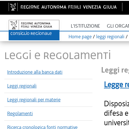
L'ISTITUZIONE
GLI ORGA
Home page
/
leggi regionali
/
LEGGI E REGOLAMENTI
Leggi re
Introduzione alla banca dati
Legge r
Leggi regionali
Leggi regionali per materie
Disposiz
difesa e
Regolamenti
universit
Ricerca cronologica fonti normative