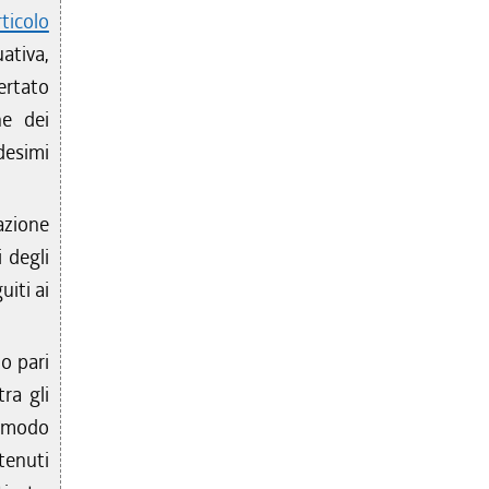
rticolo
ativa,
certato
ne dei
desimi
azione
i degli
uiti ai
to pari
ra gli
in modo
tenuti