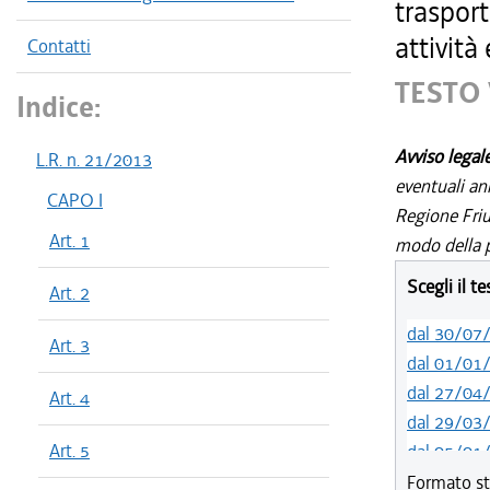
trasport
attività
Contatti
TESTO 
Indice:
Avviso legal
L.R. n. 21/2013
eventuali an
CAPO I
Regione Friul
Art. 1
modo della p
Scegli il t
Art. 2
dal 30/07
Art. 3
dal 01/01
dal 27/04
Art. 4
dal 29/03
Art. 5
dal 05/01
dal 01/01
Formato st