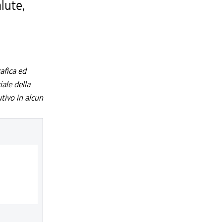
lute,
afica ed
iale della
utivo in alcun