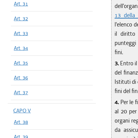
Art. 31
dell'organ
13 della
Art. 32
l'elenco d
Art. 33
il diritt
punteggi c
Art. 34
fini.
Art. 35
3.
Entro i
del finanz
Art. 36
Istituti d
fini del f
Art. 37
4.
Per le 
CAPO V
al 20 per 
organi reg
Art. 38
da assicu
Art. 39