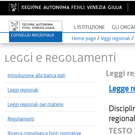
L'ISTITUZIONE
GLI ORGA
Home page
/
leggi regionali
/
LEGGI E REGOLAMENTI
Leggi re
Introduzione alla banca dati
Legge r
Leggi regionali
Leggi regionali per materie
Discipli
regional
Regolamenti
TESTO 
Ricerca cronologica fonti normative