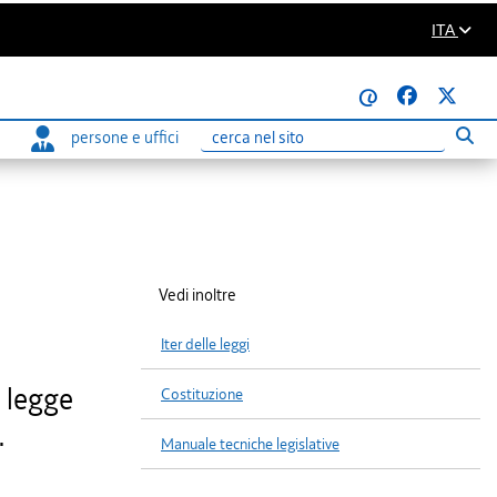
ITA
@
persone e uffici
Eseg
Ricerca
Vedi inoltre
Iter delle leggi
a legge
Costituzione
.
Manuale tecniche legislative