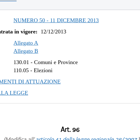
/2017 al 13/03/2019
/2016 al 09/08/2017
/2016 al 29/06/2016
NUMERO 50 - 11 DICEMBRE 2013
/2015 al 24/05/2016
trata in vigore:
12/12/2013
/2015 al 10/08/2015
/2015 al 05/08/2015
Allegato A
/2014 al 31/12/2014
Allegato B
/2013 al 19/02/2014
130.01
-
Comuni e Province
110.05
-
Elezioni
ENTI DI ATTUAZIONE
LLA LEGGE
Art. 96
(Modifica all'
articolo 41 della legge regionale 28/2007
)