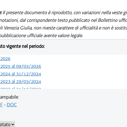
e:
Il presente documento è riprodotto, con variazioni nella veste gr
notazioni, dal corrispondente testo pubblicato nel Bollettino uffic
i Venezia Giulia, non riveste carattere di ufficialità e non è sostit
ubblicazione ufficiale avente valore legale.
esto vigente nel periodo:
/2026
/2025 al 09/03/2026
/2024 al 31/12/2024
/2023 al 29/03/2024
/2022 al 31/12/2022
/2022 al 13/06/2022
ampabile:
/2021 al 15/03/2022
F
-
DOC
/2020 al 19/05/2021
/2019 al 31/03/2020