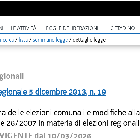
NI
LE ATTIVITÀ
LEGGI E DELIBERAZIONI
IL CITTADINO
ricerca
/
lista
/
sommario legge
/
dettaglio legge
gionali
egionale
5 dicembre 2013
, n.
19
na delle elezioni comunali e modifiche all
e 28/2007 in materia di elezioni regionali
VIGENTE dal 10/03/2026