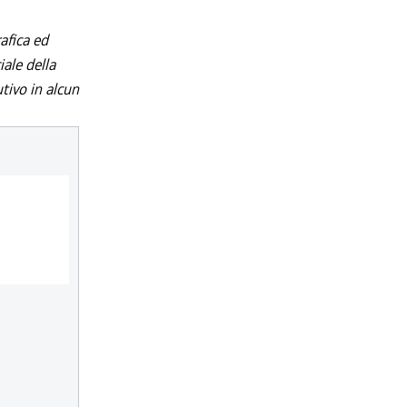
afica ed
iale della
utivo in alcun