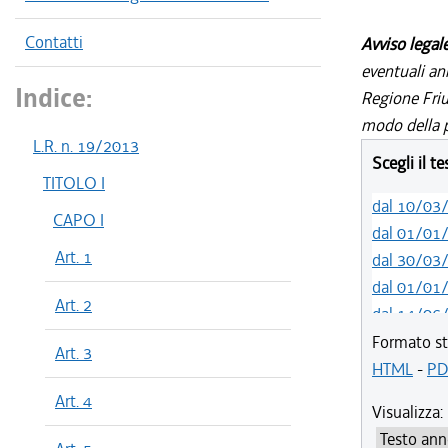
Contatti
Avviso legal
eventuali an
Indice:
Regione Friul
modo della p
L.R. n. 19/2013
Scegli il t
TITOLO I
dal 10/03
CAPO I
dal 01/01
Art. 1
dal 30/03
dal 01/01
Art. 2
dal 14/06
dal 16/03
Formato st
Art. 3
dal 20/05
HTML
-
PD
dal 01/04
Art. 4
Visualizza:
dal 14/03