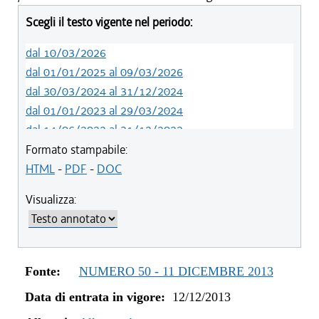
Scegli il testo vigente nel periodo:
dal 10/03/2026
dal 01/01/2025 al 09/03/2026
dal 30/03/2024 al 31/12/2024
dal 01/01/2023 al 29/03/2024
dal 14/06/2022 al 31/12/2022
dal 16/03/2022 al 13/06/2022
Formato stampabile:
dal 20/05/2021 al 15/03/2022
HTML
-
PDF
-
DOC
dal 01/04/2020 al 19/05/2021
Visualizza:
dal 14/03/2019 al 31/03/2020
dal 10/08/2017 al 13/03/2019
dal 30/06/2016 al 09/08/2017
dal 25/05/2016 al 29/06/2016
Fonte:
NUMERO 50 - 11 DICEMBRE 2013
dal 11/08/2015 al 24/05/2016
Data di entrata in vigore:
12/12/2013
dal 06/08/2015 al 10/08/2015