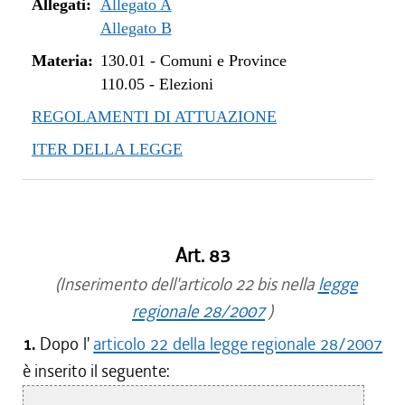
dal 01/01/2015 al 05/08/2015
Allegati:
Allegato A
dal 20/02/2014 al 31/12/2014
Allegato B
dal 12/12/2013 al 19/02/2014
Materia:
130.01
-
Comuni e Province
110.05
-
Elezioni
REGOLAMENTI DI ATTUAZIONE
ITER DELLA LEGGE
Art. 83
(Inserimento dell'articolo 22 bis nella
legge
regionale 28/2007
)
1.
Dopo l'
articolo 22 della legge regionale 28/2007
è inserito il seguente: