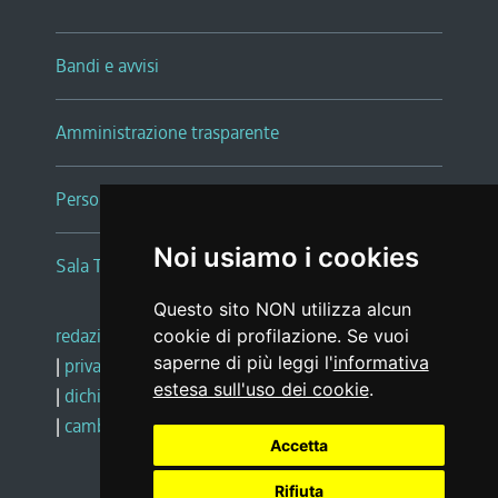
Bandi e avvisi
Amministrazione trasparente
Persone e Uffici
Noi usiamo i cookies
Sala Tiziano Tessitori
Questo sito NON utilizza alcun
redazione web
|
note legali
|
glossario
cookie di profilazione. Se vuoi
saperne di più leggi l'
informativa
|
privacy
|
social media policy
estesa sull'uso dei cookie
.
|
dichiarazione di accessibilità
|
feedback
|
cambio preferenze cookie
Accetta
Rifiuta