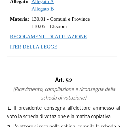
dal 01/01/2015 al 05/08/2015
Allegati:
Allegato A
dal 20/02/2014 al 31/12/2014
Allegato B
dal 12/12/2013 al 19/02/2014
Materia:
130.01
-
Comuni e Province
110.05
-
Elezioni
REGOLAMENTI DI ATTUAZIONE
ITER DELLA LEGGE
Art. 52
(Ricevimento, compilazione e riconsegna della
scheda di votazione)
1.
Il presidente consegna all'elettore ammesso al
voto la scheda di votazione e la matita copiativa.
2.
L'elettore si reca nella cabina, compila la scheda e