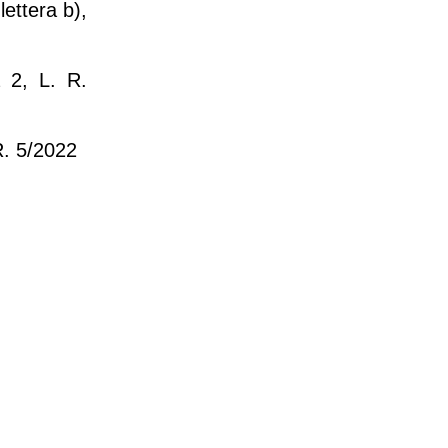
ettera b),
 2, L. R.
R. 5/2022