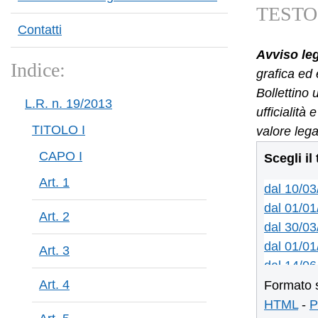
TESTO 
Contatti
Avviso le
Indice:
grafica ed 
Bollettino 
L.R. n. 19/2013
ufficialità
TITOLO I
valore lega
CAPO I
Scegli il
Art. 1
dal 10/0
dal 01/01
Art. 2
dal 30/03
dal 01/01
Art. 3
dal 14/06
Art. 4
dal 16/03
Formato 
dal 20/05
HTML
-
P