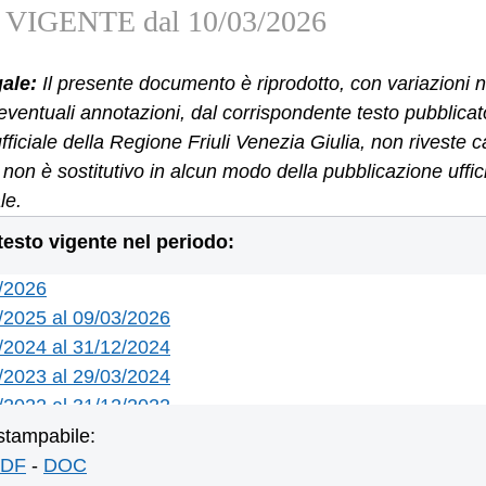
VIGENTE dal 10/03/2026
gale:
Il presente documento è riprodotto, con variazioni n
eventuali annotazioni, dal corrispondente testo pubblicat
ufficiale della Regione Friuli Venezia Giulia, non riveste c
 e non è sostitutivo in alcun modo della pubblicazione uffi
le.
 testo vigente nel periodo:
3/2026
/2025 al 09/03/2026
/2024 al 31/12/2024
/2023 al 29/03/2024
/2022 al 31/12/2022
/2022 al 13/06/2022
stampabile:
/2021 al 15/03/2022
DF
-
DOC