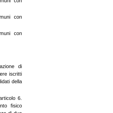
omuni con
omuni con
omuni con
azione di
re iscritti
dati della
articolo 6.
nto fisico