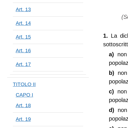
Art. 13
(So
Art. 14
1.
La dic
Art. 15
sottoscrit
Art. 16
a)
non
popolaz
Art. 17
b)
non
popolaz
TITOLO II
c)
non
CAPO I
popolaz
Art. 18
d)
non
popolaz
Art. 19