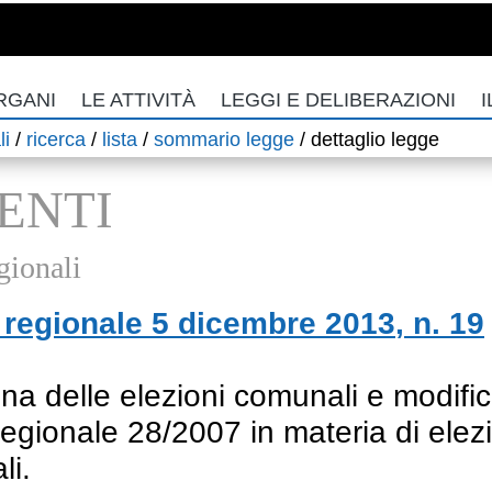
RGANI
LE ATTIVITÀ
LEGGI E DELIBERAZIONI
I
li
/
ricerca
/
lista
/
sommario legge
/
dettaglio legge
ENTI
gionali
regionale
5 dicembre 2013
, n.
19
ina delle elezioni comunali e modific
regionale 28/2007 in materia di elez
li.