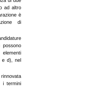
nza di due
o ad altro
arazione è
azione di
andidature
si possono
 elementi
) e d), nel
 rinnovata
 i termini