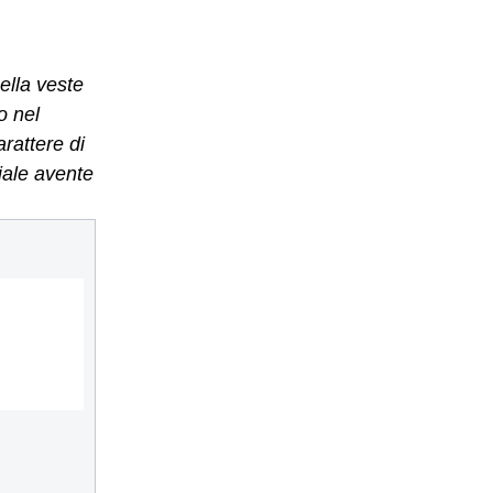
ella veste
o nel
arattere di
ciale avente