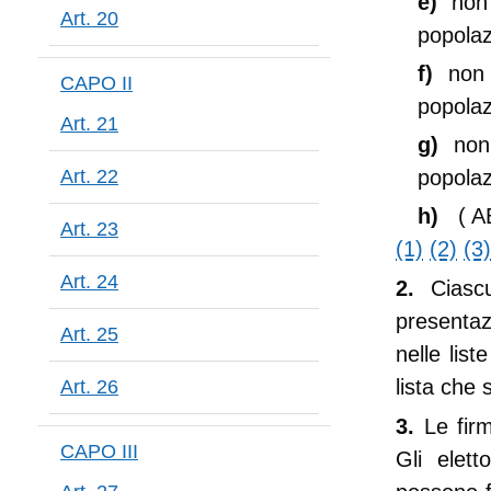
e)
non
Art. 20
popolaz
f)
non
CAPO II
popolaz
Art. 21
g)
non
Art. 22
popolaz
h)
( 
Art. 23
(1)
(2)
(3)
Art. 24
2.
Ciasc
presentazi
Art. 25
nelle lis
lista che 
Art. 26
3.
Le firm
CAPO III
Gli elett