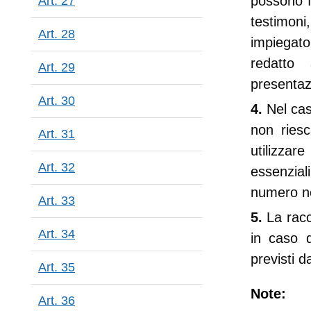
possono f
Art. 27
testimoni
Art. 28
impiegato
redatto 
Art. 29
presentaz
Art. 30
4.
Nel cas
non riesc
Art. 31
utilizza
Art. 32
essenziali
numero nec
Art. 33
5.
La racc
Art. 34
in caso d
previsti d
Art. 35
Note:
Art. 36