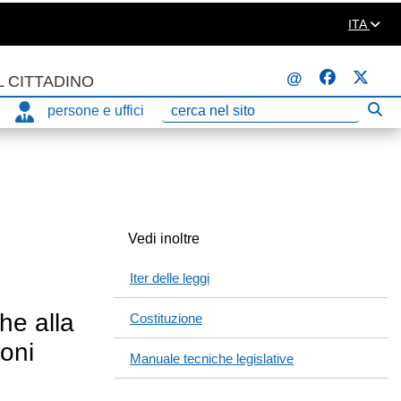
ITA
@
L CITTADINO
persone e uffici
Eseg
Ricerca
Vedi inoltre
Iter delle leggi
he alla
Costituzione
ioni
Manuale tecniche legislative