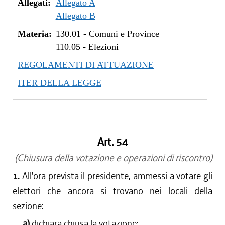
dal 01/01/2015 al 05/08/2015
Allegati:
Allegato A
dal 20/02/2014 al 31/12/2014
Allegato B
dal 12/12/2013 al 19/02/2014
Materia:
130.01
-
Comuni e Province
110.05
-
Elezioni
REGOLAMENTI DI ATTUAZIONE
ITER DELLA LEGGE
Art. 54
(Chiusura della votazione e operazioni di riscontro)
1.
All'ora prevista il presidente, ammessi a votare gli
elettori che ancora si trovano nei locali della
sezione:
a)
dichiara chiusa la votazione;