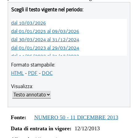
Scegli il testo vigente nel periodo:
dal 10/03/2026
dal 01/01/2025 al 09/03/2026
dal 30/03/2024 al 31/12/2024
dal 01/01/2023 al 29/03/2024
dal 14/06/2022 al 31/12/2022
dal 16/03/2022 al 13/06/2022
Formato stampabile:
dal 20/05/2021 al 15/03/2022
HTML
-
PDF
-
DOC
dal 01/04/2020 al 19/05/2021
Visualizza:
dal 14/03/2019 al 31/03/2020
dal 10/08/2017 al 13/03/2019
dal 30/06/2016 al 09/08/2017
dal 25/05/2016 al 29/06/2016
Fonte:
NUMERO 50 - 11 DICEMBRE 2013
dal 11/08/2015 al 24/05/2016
Data di entrata in vigore:
12/12/2013
dal 06/08/2015 al 10/08/2015