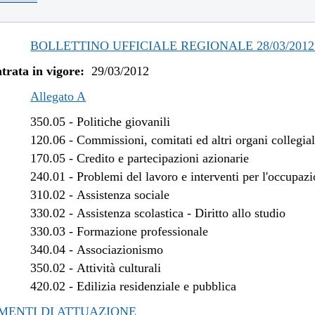
/2018 al 04/04/2018
/2017 al 04/01/2018
/2017 al 09/08/2017
BOLLETTINO UFFICIALE REGIONALE 28/03/2012 
/2017 al 12/06/2017
trata in vigore:
29/03/2012
/2017 al 28/04/2017
/2017 al 14/04/2017
Allegato A
/2016 al 31/12/2016
350.05
-
Politiche giovanili
/2016 al 09/11/2016
120.06
-
Commissioni, comitati ed altri organi collegial
/2016 al 12/08/2016
170.05
-
Credito e partecipazioni azionarie
/2015 al 12/01/2016
240.01
-
Problemi del lavoro e interventi per l'occupaz
/2015 al 30/06/2015
310.02
-
Assistenza sociale
/2015 al 30/03/2015
330.02
-
Assistenza scolastica - Diritto allo studio
/2014 al 06/01/2015
330.03
-
Formazione professionale
/2014 al 07/08/2014
340.04
-
Associazionismo
/2014 al 21/05/2014
350.02
-
Attività culturali
/2014 al 27/03/2014
420.02
-
Edilizia residenziale e pubblica
/2013 al 06/01/2014
ENTI DI ATTUAZIONE