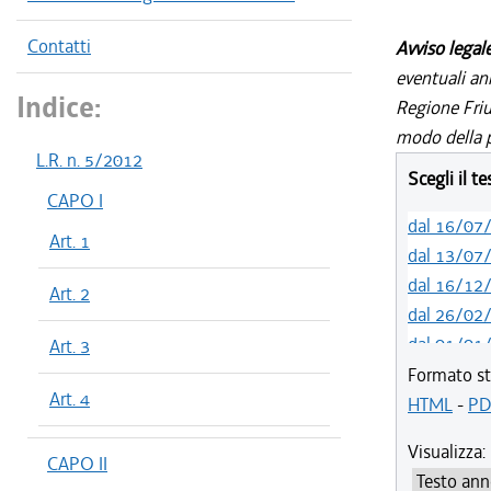
Contatti
Avviso legal
eventuali an
Indice:
Regione Friul
modo della p
L.R. n. 5/2012
Scegli il t
CAPO I
dal 16/07
Art. 1
dal 13/07
dal 16/12
Art. 2
dal 26/02
dal 01/01
Art. 3
dal 10/08
Formato st
Art. 4
dal 11/07
HTML
-
PD
dal 08/11
Visualizza:
dal 05/04
CAPO II