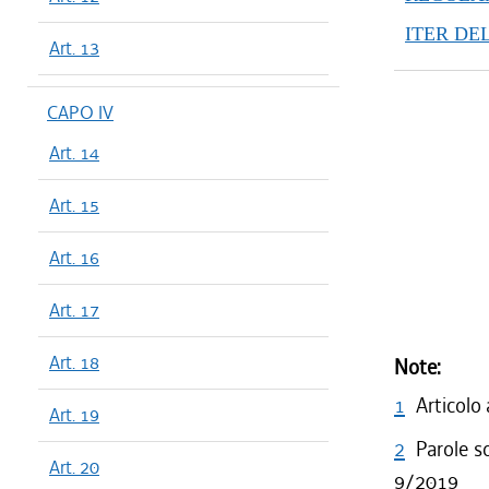
dal 29/12
ITER DE
dal 28/07
Art. 13
dal 29/03
CAPO IV
Art. 14
Art. 15
Art. 16
Art. 17
Art. 18
Note:
1
Articolo
Art. 19
2
Parole s
Art. 20
9/2019