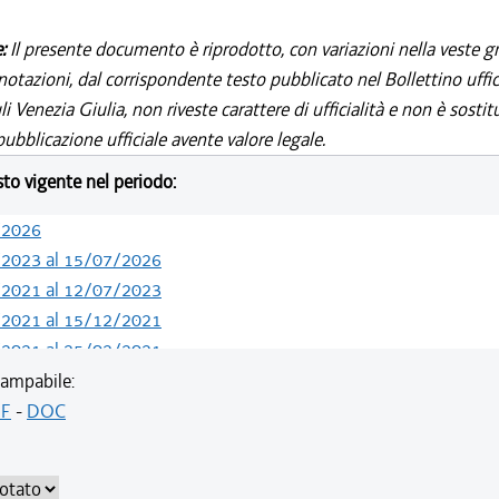
e:
Il presente documento è riprodotto, con variazioni nella veste gr
notazioni, dal corrispondente testo pubblicato nel Bollettino uffic
i Venezia Giulia, non riveste carattere di ufficialità e non è sostit
ubblicazione ufficiale avente valore legale.
esto vigente nel periodo:
/2026
/2023 al 15/07/2026
/2021 al 12/07/2023
/2021 al 15/12/2021
/2021 al 25/02/2021
/2019 al 31/12/2020
ampabile:
/2019 al 09/08/2019
F
-
DOC
/2018 al 10/07/2019
/2018 al 07/11/2018