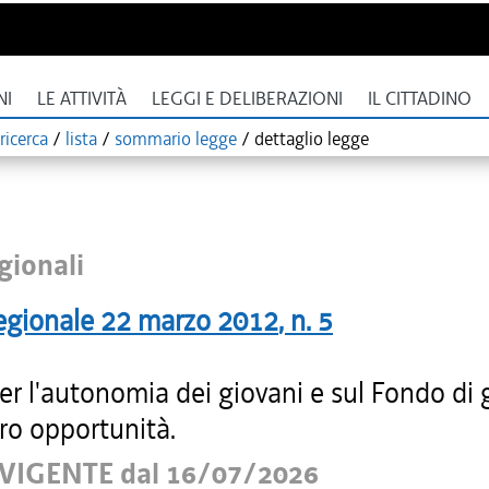
NI
LE ATTIVITÀ
LEGGI E DELIBERAZIONI
IL CITTADINO
ricerca
/
lista
/
sommario legge
/
dettaglio legge
gionali
egionale
22 marzo 2012
, n.
5
r l'autonomia dei giovani e sul Fondo di 
oro opportunità.
VIGENTE dal 16/07/2026