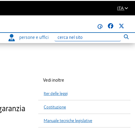
ITA
@
persone e uffici
Eseg
Ricerca
Vedi inoltre
Iter delle leggi
garanzia
Costituzione
Manuale tecniche legislative