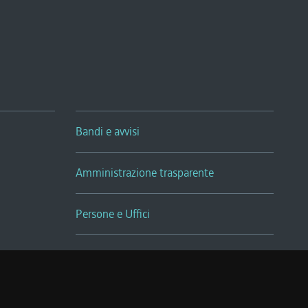
Bandi e avvisi
Amministrazione trasparente
Persone e Uffici
Sala Tiziano Tessitori