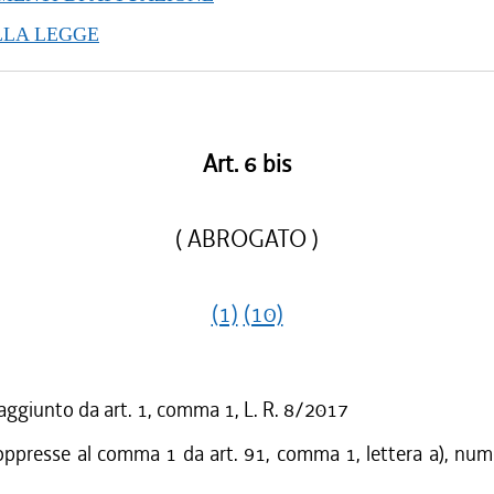
/2012 al 31/07/2013
LLA LEGGE
/2012 al 28/12/2012
/2012 al 27/07/2012
Art. 6 bis
( ABROGATO )
(1)
(10)
 aggiunto da art. 1, comma 1, L. R. 8/2017
oppresse al comma 1 da art. 91, comma 1, lettera a), nume