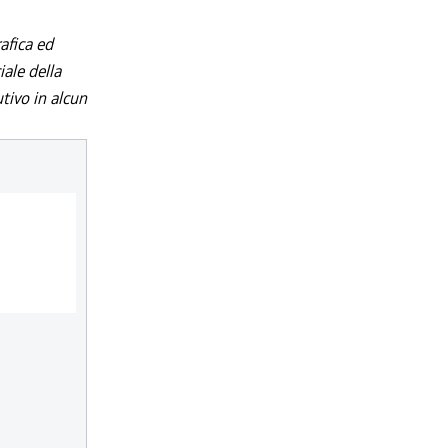
afica ed
iale della
utivo in alcun