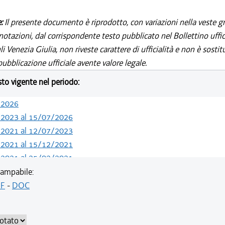
e:
Il presente documento è riprodotto, con variazioni nella veste gr
notazioni, dal corrispondente testo pubblicato nel Bollettino uffic
i Venezia Giulia, non riveste carattere di ufficialità e non è sostit
ubblicazione ufficiale avente valore legale.
esto vigente nel periodo:
/2026
/2023 al 15/07/2026
/2021 al 12/07/2023
/2021 al 15/12/2021
/2021 al 25/02/2021
/2019 al 31/12/2020
ampabile:
/2019 al 09/08/2019
F
-
DOC
/2018 al 10/07/2019
/2018 al 07/11/2018