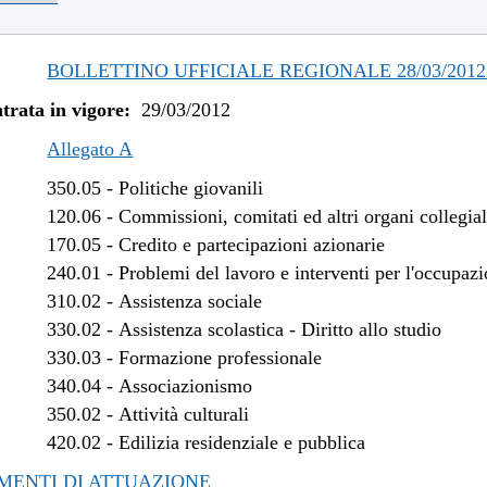
/2018 al 04/04/2018
/2017 al 04/01/2018
/2017 al 09/08/2017
BOLLETTINO UFFICIALE REGIONALE 28/03/2012 
/2017 al 12/06/2017
trata in vigore:
29/03/2012
/2017 al 28/04/2017
/2017 al 14/04/2017
Allegato A
/2016 al 31/12/2016
350.05
-
Politiche giovanili
/2016 al 09/11/2016
120.06
-
Commissioni, comitati ed altri organi collegial
/2016 al 12/08/2016
170.05
-
Credito e partecipazioni azionarie
/2015 al 12/01/2016
240.01
-
Problemi del lavoro e interventi per l'occupaz
/2015 al 30/06/2015
310.02
-
Assistenza sociale
/2015 al 30/03/2015
330.02
-
Assistenza scolastica - Diritto allo studio
/2014 al 06/01/2015
330.03
-
Formazione professionale
/2014 al 07/08/2014
340.04
-
Associazionismo
/2014 al 21/05/2014
350.02
-
Attività culturali
/2014 al 27/03/2014
420.02
-
Edilizia residenziale e pubblica
/2013 al 06/01/2014
ENTI DI ATTUAZIONE