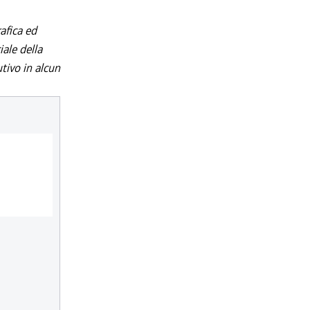
afica ed
iale della
utivo in alcun