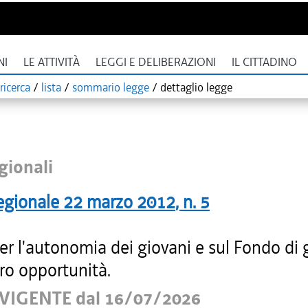
NI
LE ATTIVITÀ
LEGGI E DELIBERAZIONI
IL CITTADINO
ricerca
/
lista
/
sommario legge
/
dettaglio legge
gionali
egionale
22 marzo 2012
, n.
5
r l'autonomia dei giovani e sul Fondo di 
oro opportunità.
VIGENTE dal 16/07/2026