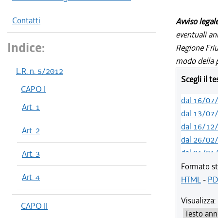
Contatti
Avviso legal
eventuali an
Indice:
Regione Friul
modo della p
L.R. n. 5/2012
Scegli il t
CAPO I
dal 16/07
Art. 1
dal 13/07
dal 16/12
Art. 2
dal 26/02
dal 01/01
Art. 3
dal 10/08
Formato st
Art. 4
dal 11/07
HTML
-
PD
dal 08/11
Visualizza:
dal 05/04
CAPO II