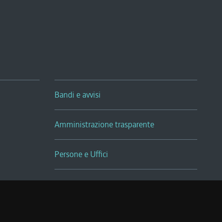
Bandi e avvisi
Amministrazione trasparente
Persone e Uffici
Sala Tiziano Tessitori