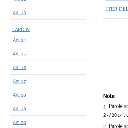
dal 29/12
ITER DE
dal 28/07
Art. 13
dal 29/03
CAPO IV
Art. 14
Art. 15
Art. 16
Art. 17
Art. 18
Note:
1
Parole s
Art. 19
27/2014 , c
Art. 20
2
Parole s