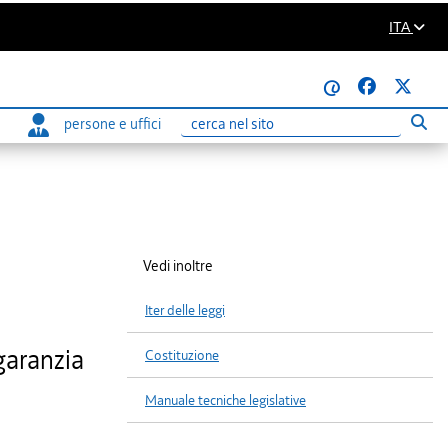
ITA
@
persone e uffici
Eseg
Ricerca
Vedi inoltre
Iter delle leggi
garanzia
Costituzione
Manuale tecniche legislative