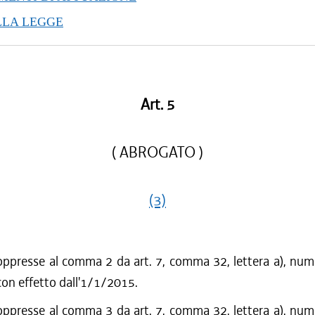
/2012 al 31/07/2013
LLA LEGGE
/2012 al 28/12/2012
/2012 al 27/07/2012
Art. 5
( ABROGATO )
(3)
oppresse al comma 2 da art. 7, comma 32, lettera a), nume
on effetto dall'1/1/2015.
oppresse al comma 3 da art. 7, comma 32, lettera a), nume