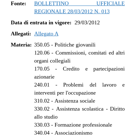
dal 13/06/2017 al 09/08/2017
Fonte:
BOLLETTINO UFFICIALE
dal 29/04/2017 al 12/06/2017
REGIONALE 28/03/2012 N. 013
dal 15/04/2017 al 28/04/2017
Data di entrata in vigore:
29/03/2012
dal 01/01/2017 al 14/04/2017
dal 10/11/2016 al 31/12/2016
Allegati:
Allegato A
dal 13/08/2016 al 09/11/2016
Materia:
350.05
-
Politiche giovanili
dal 13/01/2016 al 12/08/2016
120.06
-
Commissioni, comitati ed altri
dal 01/07/2015 al 12/01/2016
organi collegiali
dal 31/03/2015 al 30/06/2015
170.05
-
Credito e partecipazioni
dal 07/01/2015 al 30/03/2015
azionarie
dal 08/08/2014 al 06/01/2015
240.01
-
Problemi del lavoro e
dal 22/05/2014 al 07/08/2014
interventi per l'occupazione
dal 28/03/2014 al 21/05/2014
310.02
-
Assistenza sociale
dal 07/01/2014 al 27/03/2014
330.02
-
Assistenza scolastica - Diritto
dal 01/08/2013 al 06/01/2014
allo studio
dal 29/12/2012 al 31/07/2013
330.03
-
Formazione professionale
340.04
-
Associazionismo
dal 28/07/2012 al 28/12/2012