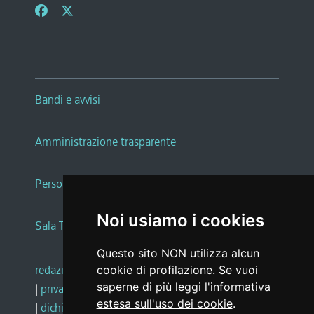
Bandi e avvisi
Amministrazione trasparente
Persone e Uffici
Noi usiamo i cookies
Sala Tiziano Tessitori
Questo sito NON utilizza alcun
redazione web
|
note legali
|
glossario
cookie di profilazione. Se vuoi
saperne di più leggi l'
informativa
|
privacy
|
social media policy
estesa sull'uso dei cookie
.
|
dichiarazione di accessibilità
|
feedback