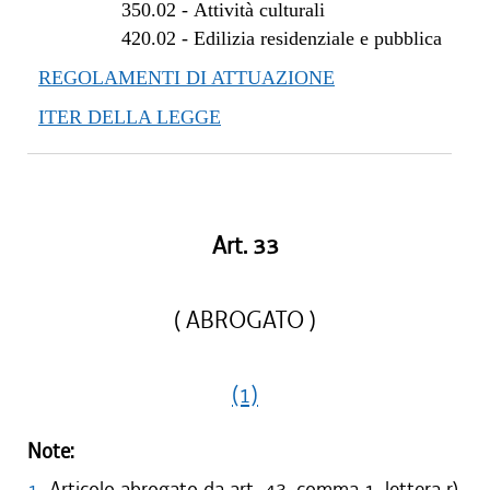
350.02
-
Attività culturali
dal 29/03/2012 al 27/07/2012
420.02
-
Edilizia residenziale e pubblica
REGOLAMENTI DI ATTUAZIONE
ITER DELLA LEGGE
Art. 33
( ABROGATO )
(1)
Note:
1
Articolo abrogato da art. 43, comma 1, lettera r),