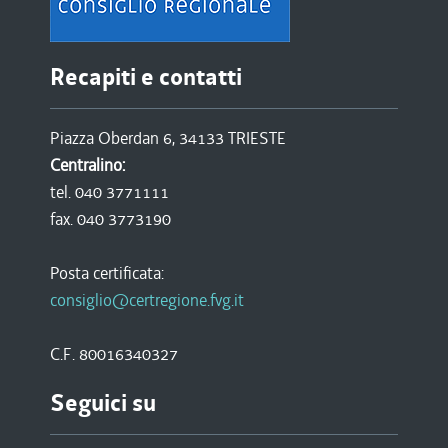
Recapiti e contatti
Piazza Oberdan 6, 34133 TRIESTE
Centralino:
tel. 040 3771111
fax. 040 3773190
Posta certificata:
consiglio@certregione.fvg.it
C.F. 80016340327
Seguici su