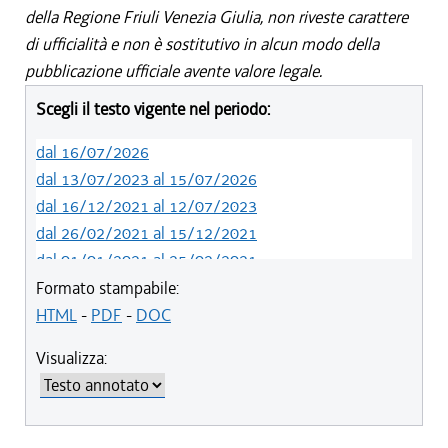
della Regione Friuli Venezia Giulia, non riveste carattere
di ufficialità e non è sostitutivo in alcun modo della
pubblicazione ufficiale avente valore legale.
Scegli il testo vigente nel periodo:
dal 16/07/2026
dal 13/07/2023 al 15/07/2026
dal 16/12/2021 al 12/07/2023
dal 26/02/2021 al 15/12/2021
dal 01/01/2021 al 25/02/2021
dal 10/08/2019 al 31/12/2020
Formato stampabile:
dal 11/07/2019 al 09/08/2019
HTML
-
PDF
-
DOC
dal 08/11/2018 al 10/07/2019
Visualizza:
dal 05/04/2018 al 07/11/2018
dal 05/01/2018 al 04/04/2018
dal 10/08/2017 al 04/01/2018