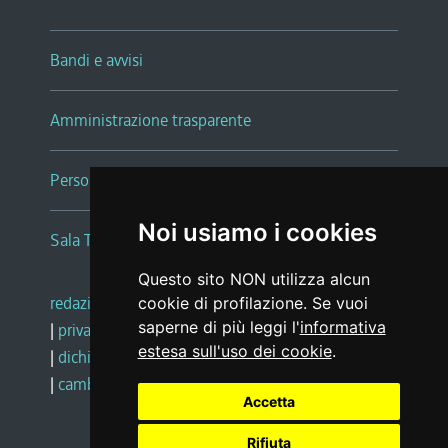
Bandi e avvisi
Amministrazione trasparente
Persone e Uffici
Noi usiamo i cookies
Sala Tiziano Tessitori
Questo sito NON utilizza alcun
redazione web
|
note legali
|
glossario
cookie di profilazione. Se vuoi
saperne di più leggi l'
informativa
|
privacy
|
social media policy
estesa sull'uso dei cookie
.
|
dichiarazione di accessibilità
|
feedback
|
cambio preferenze cookie
Accetta
Rifiuta