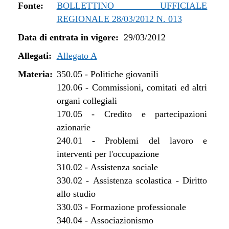
dal 13/06/2017 al 09/08/2017
Fonte:
BOLLETTINO UFFICIALE
dal 29/04/2017 al 12/06/2017
REGIONALE 28/03/2012 N. 013
dal 15/04/2017 al 28/04/2017
Data di entrata in vigore:
29/03/2012
dal 01/01/2017 al 14/04/2017
dal 10/11/2016 al 31/12/2016
Allegati:
Allegato A
dal 13/08/2016 al 09/11/2016
Materia:
350.05
-
Politiche giovanili
dal 13/01/2016 al 12/08/2016
120.06
-
Commissioni, comitati ed altri
dal 01/07/2015 al 12/01/2016
organi collegiali
dal 31/03/2015 al 30/06/2015
170.05
-
Credito e partecipazioni
dal 07/01/2015 al 30/03/2015
azionarie
dal 08/08/2014 al 06/01/2015
240.01
-
Problemi del lavoro e
dal 22/05/2014 al 07/08/2014
interventi per l'occupazione
dal 28/03/2014 al 21/05/2014
310.02
-
Assistenza sociale
dal 07/01/2014 al 27/03/2014
330.02
-
Assistenza scolastica - Diritto
dal 01/08/2013 al 06/01/2014
allo studio
dal 29/12/2012 al 31/07/2013
330.03
-
Formazione professionale
340.04
-
Associazionismo
dal 28/07/2012 al 28/12/2012