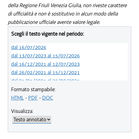
della Regione Friuli Venezia Giulia, non riveste carattere
di ufficialità e non è sostitutivo in alcun modo della
pubblicazione ufficiale avente valore legale.
Scegli il testo vigente nel periodo:
dal 16/07/2026
dal 13/07/2023 al 15/07/2026
dal 16/12/2021 al 12/07/2023
dal 26/02/2021 al 15/12/2021
dal 01/01/2021 al 25/02/2021
dal 10/08/2019 al 31/12/2020
Formato stampabile:
dal 11/07/2019 al 09/08/2019
HTML
-
PDF
-
DOC
dal 08/11/2018 al 10/07/2019
Visualizza:
dal 05/04/2018 al 07/11/2018
dal 05/01/2018 al 04/04/2018
dal 10/08/2017 al 04/01/2018