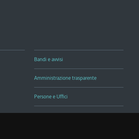
Bandi e avvisi
Amministrazione trasparente
Persone e Uffici
Sala Tiziano Tessitori