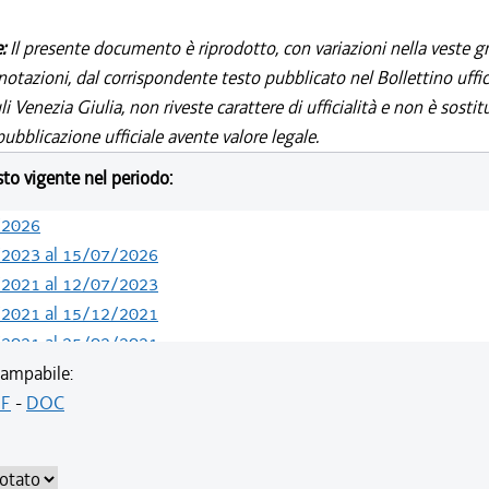
e:
Il presente documento è riprodotto, con variazioni nella veste gr
notazioni, dal corrispondente testo pubblicato nel Bollettino uffic
i Venezia Giulia, non riveste carattere di ufficialità e non è sostit
ubblicazione ufficiale avente valore legale.
esto vigente nel periodo:
/2026
/2023 al 15/07/2026
/2021 al 12/07/2023
/2021 al 15/12/2021
/2021 al 25/02/2021
/2019 al 31/12/2020
ampabile:
/2019 al 09/08/2019
F
-
DOC
/2018 al 10/07/2019
/2018 al 07/11/2018