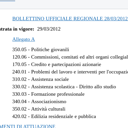
/2018 al 04/04/2018
/2017 al 04/01/2018
/2017 al 09/08/2017
BOLLETTINO UFFICIALE REGIONALE 28/03/2012 
/2017 al 12/06/2017
trata in vigore:
29/03/2012
/2017 al 28/04/2017
/2017 al 14/04/2017
Allegato A
/2016 al 31/12/2016
350.05
-
Politiche giovanili
/2016 al 09/11/2016
120.06
-
Commissioni, comitati ed altri organi collegial
/2016 al 12/08/2016
170.05
-
Credito e partecipazioni azionarie
/2015 al 12/01/2016
240.01
-
Problemi del lavoro e interventi per l'occupaz
/2015 al 30/06/2015
310.02
-
Assistenza sociale
/2015 al 30/03/2015
330.02
-
Assistenza scolastica - Diritto allo studio
/2014 al 06/01/2015
330.03
-
Formazione professionale
/2014 al 07/08/2014
340.04
-
Associazionismo
/2014 al 21/05/2014
350.02
-
Attività culturali
/2014 al 27/03/2014
420.02
-
Edilizia residenziale e pubblica
/2013 al 06/01/2014
ENTI DI ATTUAZIONE