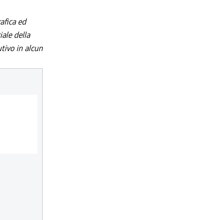
afica ed
iale della
utivo in alcun