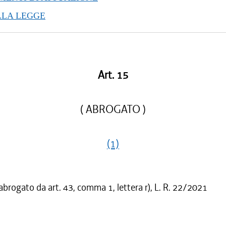
/2012 al 31/07/2013
LLA LEGGE
/2012 al 28/12/2012
/2012 al 27/07/2012
Art. 15
( ABROGATO )
(1)
 abrogato da art. 43, comma 1, lettera r), L. R. 22/2021