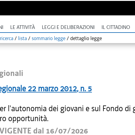
NI
LE ATTIVITÀ
LEGGI E DELIBERAZIONI
IL CITTADINO
ricerca
/
lista
/
sommario legge
/
dettaglio legge
gionali
egionale
22 marzo 2012
, n.
5
r l'autonomia dei giovani e sul Fondo di 
oro opportunità.
VIGENTE dal 16/07/2026