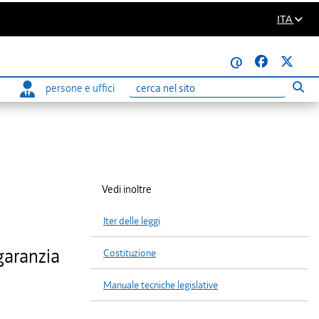
ITA
@
persone e uffici
Eseg
Ricerca
Vedi inoltre
Iter delle leggi
garanzia
Costituzione
Manuale tecniche legislative