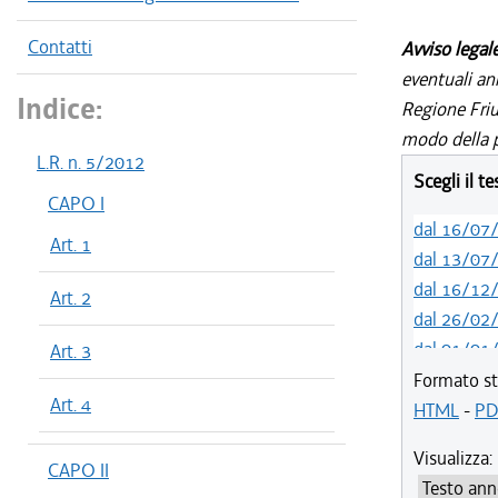
Contatti
Avviso legal
eventuali an
Indice:
Regione Friul
modo della p
L.R. n. 5/2012
Scegli il t
CAPO I
dal 16/07
Art. 1
dal 13/07
dal 16/12
Art. 2
dal 26/02
dal 01/01
Art. 3
dal 10/08
Formato st
Art. 4
dal 11/07
HTML
-
PD
dal 08/11
Visualizza:
dal 05/04
CAPO II