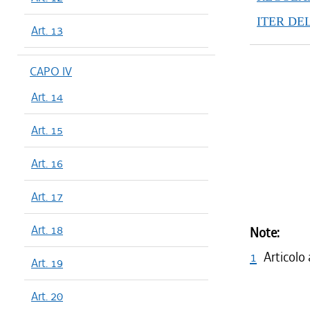
dal 29/12
ITER DE
dal 28/07
Art. 13
dal 29/03
CAPO IV
Art. 14
Art. 15
Art. 16
Art. 17
Art. 18
Note:
1
Articolo
Art. 19
Art. 20