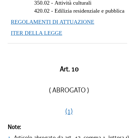
350.02
-
Attività culturali
dal 29/03/2012 al 27/07/2012
420.02
-
Edilizia residenziale e pubblica
REGOLAMENTI DI ATTUAZIONE
ITER DELLA LEGGE
Art. 10
( ABROGATO )
(1)
Note:
1
Articolo abrogato da art. 43, comma 1, lettera r),