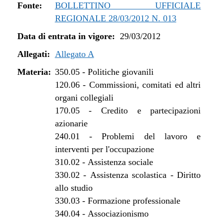
dal 13/06/2017 al 09/08/2017
Fonte:
BOLLETTINO UFFICIALE
dal 29/04/2017 al 12/06/2017
REGIONALE 28/03/2012 N. 013
dal 15/04/2017 al 28/04/2017
Data di entrata in vigore:
29/03/2012
dal 01/01/2017 al 14/04/2017
dal 10/11/2016 al 31/12/2016
Allegati:
Allegato A
dal 13/08/2016 al 09/11/2016
Materia:
350.05
-
Politiche giovanili
dal 13/01/2016 al 12/08/2016
120.06
-
Commissioni, comitati ed altri
dal 01/07/2015 al 12/01/2016
organi collegiali
dal 31/03/2015 al 30/06/2015
170.05
-
Credito e partecipazioni
dal 07/01/2015 al 30/03/2015
azionarie
dal 08/08/2014 al 06/01/2015
240.01
-
Problemi del lavoro e
dal 22/05/2014 al 07/08/2014
interventi per l'occupazione
dal 28/03/2014 al 21/05/2014
310.02
-
Assistenza sociale
dal 07/01/2014 al 27/03/2014
330.02
-
Assistenza scolastica - Diritto
dal 01/08/2013 al 06/01/2014
allo studio
dal 29/12/2012 al 31/07/2013
330.03
-
Formazione professionale
340.04
-
Associazionismo
dal 28/07/2012 al 28/12/2012