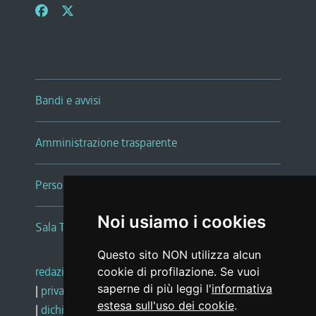
Bandi e avvisi
Amministrazione trasparente
Persone e Uffici
Noi usiamo i cookies
Sala Tiziano Tessitori
Questo sito NON utilizza alcun
redazione web
|
note legali
|
glossario
cookie di profilazione. Se vuoi
saperne di più leggi l'
informativa
|
privacy
|
social media policy
estesa sull'uso dei cookie
.
|
dichiarazione di accessibilità
|
feedback