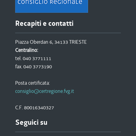
Recapiti e contatti
Piazza Oberdan 6, 34133 TRIESTE
Centralino:
tel. 040 3771111
fax. 040 3773190
Posta certificata:
consiglio@certregione.fvg.it
C.F. 80016340327
Seguici su