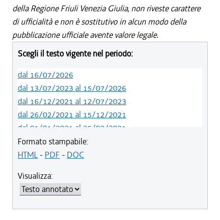
della Regione Friuli Venezia Giulia, non riveste carattere
di ufficialità e non è sostitutivo in alcun modo della
pubblicazione ufficiale avente valore legale.
Scegli il testo vigente nel periodo:
dal 16/07/2026
dal 13/07/2023 al 15/07/2026
dal 16/12/2021 al 12/07/2023
dal 26/02/2021 al 15/12/2021
dal 01/01/2021 al 25/02/2021
dal 10/08/2019 al 31/12/2020
Formato stampabile:
dal 11/07/2019 al 09/08/2019
HTML
-
PDF
-
DOC
dal 08/11/2018 al 10/07/2019
Visualizza:
dal 05/04/2018 al 07/11/2018
dal 05/01/2018 al 04/04/2018
dal 10/08/2017 al 04/01/2018