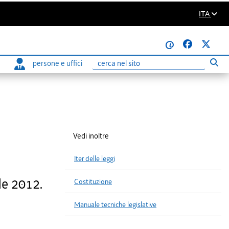
ITA
@
persone e uffici
Eseg
Ricerca
Vedi inoltre
Iter delle leggi
le 2012.
Costituzione
Manuale tecniche legislative