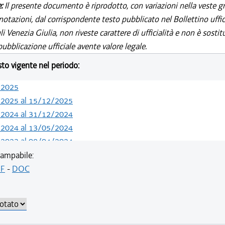
e:
Il presente documento è riprodotto, con variazioni nella veste gr
notazioni, dal corrispondente testo pubblicato nel Bollettino uffic
i Venezia Giulia, non riveste carattere di ufficialità e non è sostit
ubblicazione ufficiale avente valore legale.
esto vigente nel periodo:
/2025
/2025 al 15/12/2025
/2024 al 31/12/2024
/2024 al 13/05/2024
/2023 al 08/04/2024
/2022 al 11/08/2023
ampabile:
/2021 al 31/12/2021
F
-
DOC
/2021 al 15/12/2021
/2021 al 01/12/2021
/2021 al 17/06/2021
/2020 al 19/05/2021