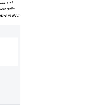
afica ed
iale della
utivo in alcun