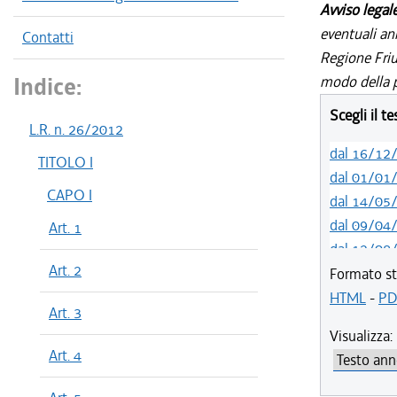
Avviso legal
eventuali an
Contatti
Regione Friul
Indice:
modo della p
Scegli il t
L.R. n. 26/2012
dal 16/12
TITOLO I
dal 01/01
CAPO I
dal 14/05
dal 09/04
Art. 1
dal 12/08
Art. 2
dal 01/01
Formato st
dal 16/12
HTML
-
PD
Art. 3
dal 02/12
Visualizza:
dal 18/06
Art. 4
dal 20/05
dal 01/01