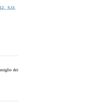
2, S.O.
nsiglio dei