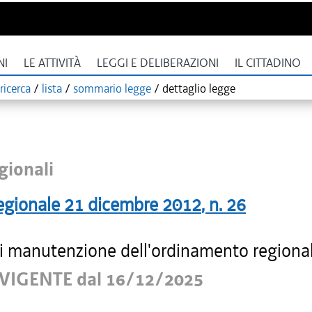
NI
LE ATTIVITÀ
LEGGI E DELIBERAZIONI
IL CITTADINO
ricerca
/
lista
/
sommario legge
/
dettaglio legge
gionali
egionale
21 dicembre 2012
, n.
26
i manutenzione dell'ordinamento regiona
VIGENTE dal 16/12/2025