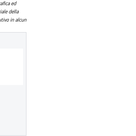
afica ed
iale della
utivo in alcun