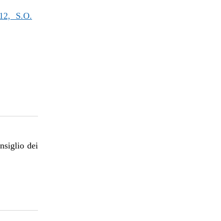
2, S.O.
nsiglio dei