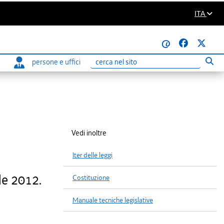
ITA
@
persone e uffici
Eseg
Ricerca
Vedi inoltre
Iter delle leggi
le 2012.
Costituzione
Manuale tecniche legislative