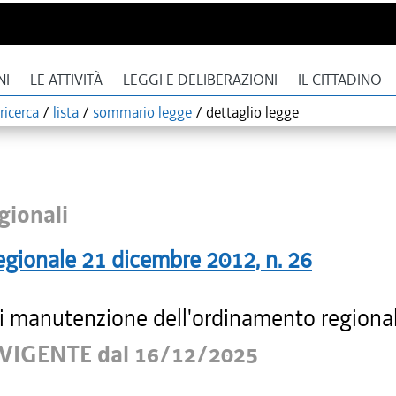
NI
LE ATTIVITÀ
LEGGI E DELIBERAZIONI
IL CITTADINO
ricerca
/
lista
/
sommario legge
/
dettaglio legge
gionali
egionale
21 dicembre 2012
, n.
26
i manutenzione dell'ordinamento regiona
VIGENTE dal 16/12/2025