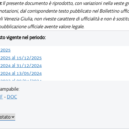
e:
Il presente documento è riprodotto, con variazioni nella veste gr
notazioni, dal corrispondente testo pubblicato nel Bollettino uffic
i Venezia Giulia, non riveste carattere di ufficialità e non è sostit
ubblicazione ufficiale avente valore legale.
esto vigente nel periodo:
/2025
/2025 al 15/12/2025
/2024 al 31/12/2024
/2024 al 13/05/2024
/2023 al 08/04/2024
/2022 al 11/08/2023
ampabile:
/2021 al 31/12/2021
F
-
DOC
/2021 al 15/12/2021
/2021 al 01/12/2021
/2021 al 17/06/2021
/2020 al 19/05/2021