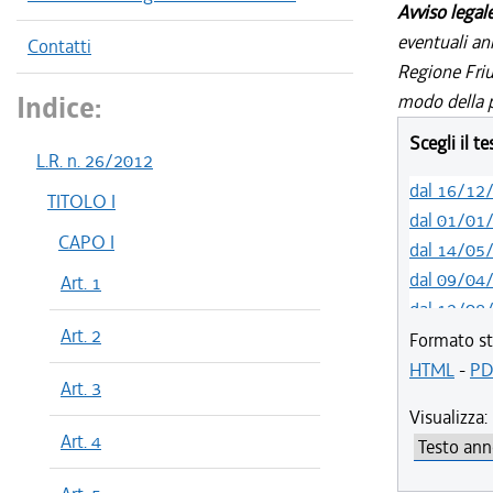
Avviso legal
eventuali an
Contatti
Regione Friul
Indice:
modo della p
Scegli il t
L.R. n. 26/2012
dal 16/12
TITOLO I
dal 01/01
CAPO I
dal 14/05
dal 09/04
Art. 1
dal 12/08
Art. 2
dal 01/01
Formato st
dal 16/12
HTML
-
PD
Art. 3
dal 02/12
Visualizza:
dal 18/06
Art. 4
dal 20/05
dal 01/01