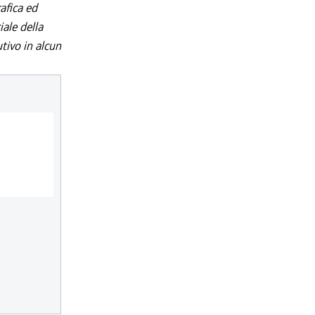
afica ed
iale della
utivo in alcun