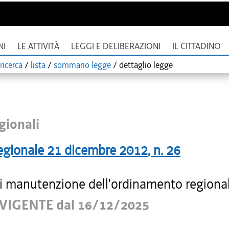
NI
LE ATTIVITÀ
LEGGI E DELIBERAZIONI
IL CITTADINO
ricerca
/
lista
/
sommario legge
/
dettaglio legge
gionali
egionale
21 dicembre 2012
, n.
26
i manutenzione dell'ordinamento regiona
VIGENTE dal 16/12/2025