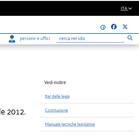
ITA
@
persone e uffici
Eseg
Ricerca
Vedi inoltre
Iter delle leggi
le 2012.
Costituzione
Manuale tecniche legislative