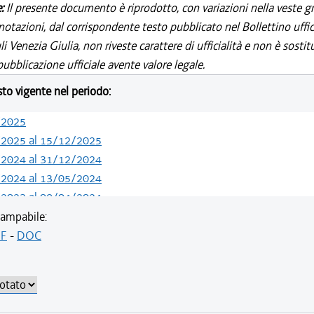
e:
Il presente documento è riprodotto, con variazioni nella veste gr
notazioni, dal corrispondente testo pubblicato nel Bollettino uffic
i Venezia Giulia, non riveste carattere di ufficialità e non è sostit
ubblicazione ufficiale avente valore legale.
esto vigente nel periodo:
/2025
/2025 al 15/12/2025
/2024 al 31/12/2024
/2024 al 13/05/2024
/2023 al 08/04/2024
/2022 al 11/08/2023
ampabile:
/2021 al 31/12/2021
F
-
DOC
/2021 al 15/12/2021
/2021 al 01/12/2021
/2021 al 17/06/2021
/2020 al 19/05/2021