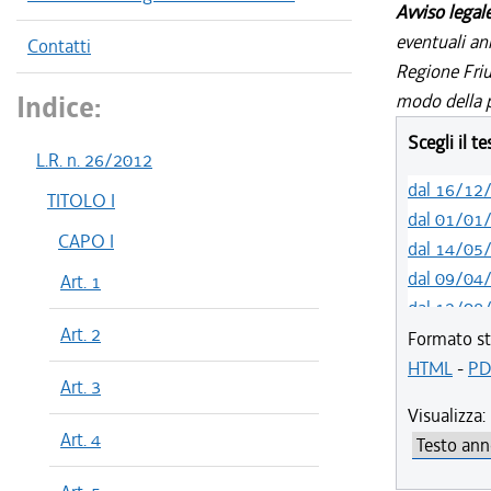
Avviso legal
eventuali an
Contatti
Regione Friul
Indice:
modo della p
Scegli il t
L.R. n. 26/2012
dal 16/12
TITOLO I
dal 01/01
CAPO I
dal 14/05
dal 09/04
Art. 1
dal 12/08
Art. 2
dal 01/01
Formato st
dal 16/12
HTML
-
PD
Art. 3
dal 02/12
Visualizza:
dal 18/06
Art. 4
dal 20/05
dal 01/01