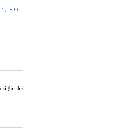
2, S.O.
nsiglio dei