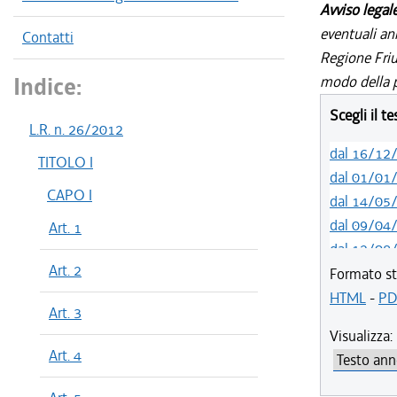
Avviso legal
eventuali an
Contatti
Regione Friul
Indice:
modo della p
Scegli il t
L.R. n. 26/2012
dal 16/12
TITOLO I
dal 01/01
CAPO I
dal 14/05
dal 09/04
Art. 1
dal 12/08
Art. 2
dal 01/01
Formato st
dal 16/12
HTML
-
PD
Art. 3
dal 02/12
Visualizza:
dal 18/06
Art. 4
dal 20/05
dal 01/01