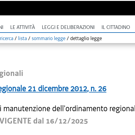
NI
LE ATTIVITÀ
LEGGI E DELIBERAZIONI
IL CITTADINO
ricerca
/
lista
/
sommario legge
/
dettaglio legge
gionali
egionale
21 dicembre 2012
, n.
26
i manutenzione dell'ordinamento regiona
VIGENTE dal 16/12/2025