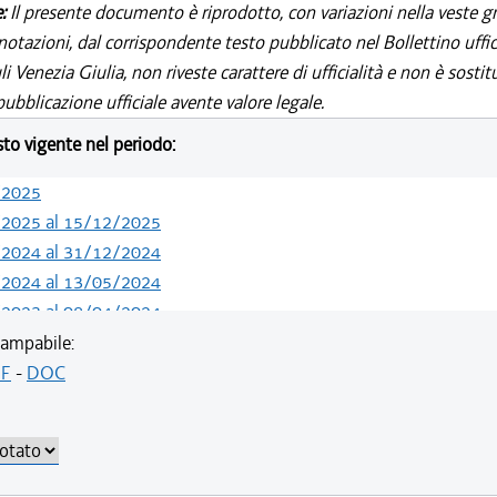
e:
Il presente documento è riprodotto, con variazioni nella veste gr
notazioni, dal corrispondente testo pubblicato nel Bollettino uffic
i Venezia Giulia, non riveste carattere di ufficialità e non è sostit
ubblicazione ufficiale avente valore legale.
esto vigente nel periodo:
/2025
/2025 al 15/12/2025
/2024 al 31/12/2024
/2024 al 13/05/2024
/2023 al 08/04/2024
/2022 al 11/08/2023
ampabile:
/2021 al 31/12/2021
F
-
DOC
/2021 al 15/12/2021
/2021 al 01/12/2021
/2021 al 17/06/2021
/2020 al 19/05/2021