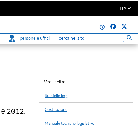
ITA
@
persone e uffici
Eseg
Ricerca
Vedi inoltre
Iter delle leggi
le 2012.
Costituzione
Manuale tecniche legislative