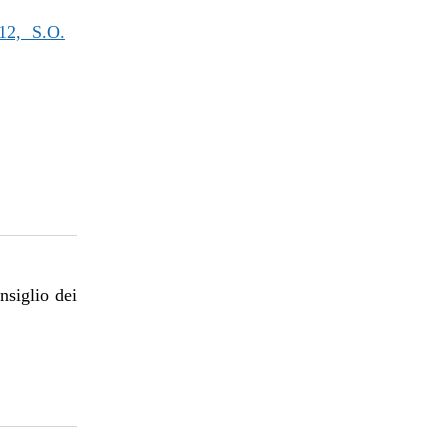
2, S.O.
nsiglio dei