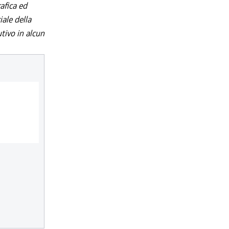
afica ed
iale della
utivo in alcun