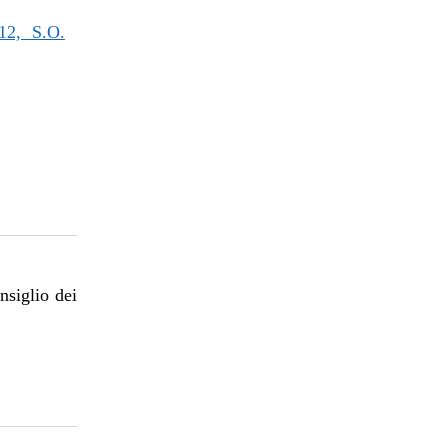
2, S.O.
nsiglio dei