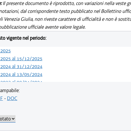
e:
Il presente documento è riprodotto, con variazioni nella veste gr
notazioni, dal corrispondente testo pubblicato nel Bollettino uffic
i Venezia Giulia, non riveste carattere di ufficialità e non è sostit
ubblicazione ufficiale avente valore legale.
esto vigente nel periodo:
/2025
/2025 al 15/12/2025
/2024 al 31/12/2024
/2024 al 13/05/2024
/2023 al 08/04/2024
/2022 al 11/08/2023
ampabile:
/2021 al 31/12/2021
F
-
DOC
/2021 al 15/12/2021
/2021 al 01/12/2021
/2021 al 17/06/2021
/2020 al 19/05/2021