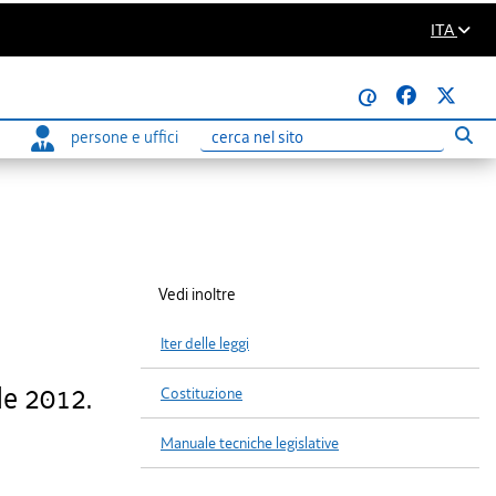
ITA
@
persone e uffici
Eseg
Ricerca
Vedi inoltre
Iter delle leggi
le 2012.
Costituzione
Manuale tecniche legislative