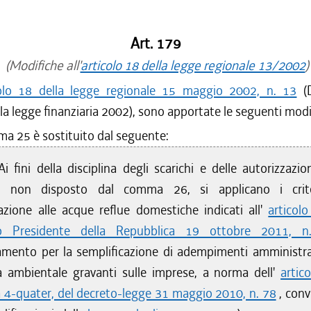
/2015 al 31/12/2015
/2015 al 20/05/2015
/2014 al 31/12/2014
Art. 179
/2014 al 31/08/2014
(Modifiche all'
articolo 18 della legge regionale 13/2002
)
/2014 al 07/08/2014
colo 18 della legge regionale 15 maggio 2002, n. 13
(D
/2014 al 02/07/2014
lla legge finanziaria 2002), sono apportate le seguenti modi
/2014 al 19/02/2014
ma 25 è sostituito dal seguente:
/2013 al 31/12/2013
/2013 al 18/12/2013
Ai fini della disciplina degli scarichi e delle autorizzazio
/2013 al 11/12/2013
o non disposto dal comma 26, si applicano i crite
/2013 al 15/11/2013
azione alle acque reflue domestiche indicati all'
articolo
/2013 al 31/07/2013
/2012 al 10/04/2013
to Presidente della Repubblica 19 ottobre 2011, n
amento per la semplificazione di adempimenti amministrat
a ambientale gravanti sulle imprese, a norma dell'
artic
4-quater, del decreto-legge 31 maggio 2010, n. 78
, conv