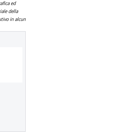
afica ed
iale della
utivo in alcun