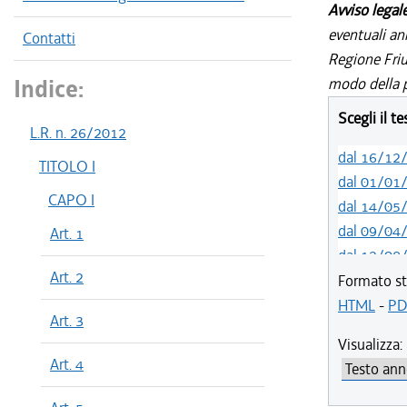
Avviso legal
eventuali an
Contatti
Regione Friul
Indice:
modo della p
Scegli il t
L.R. n. 26/2012
dal 16/12
TITOLO I
dal 01/01
CAPO I
dal 14/05
dal 09/04
Art. 1
dal 12/08
Art. 2
dal 01/01
Formato st
dal 16/12
HTML
-
PD
Art. 3
dal 02/12
Visualizza:
dal 18/06
Art. 4
dal 20/05
dal 01/01