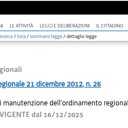
NI
LE ATTIVITÀ
LEGGI E DELIBERAZIONI
IL CITTADINO
ricerca
/
lista
/
sommario legge
/
dettaglio legge
gionali
egionale
21 dicembre 2012
, n.
26
i manutenzione dell'ordinamento regiona
VIGENTE dal 16/12/2025