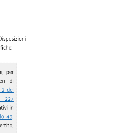
isposizioni
fiche:
ni, per
ri di
 2 del
. 227
ivi in
olo 49,
ertito,