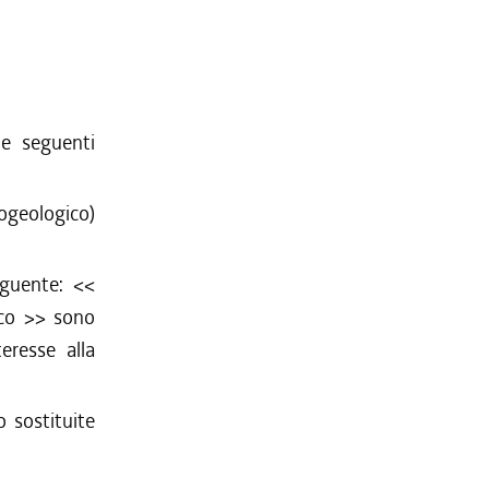
e seguenti
rogeologico)
eguente: <<
co
>> sono
eresse alla
 sostituite