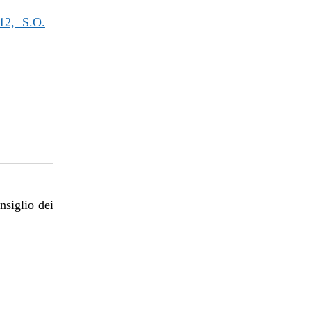
2, S.O.
nsiglio dei