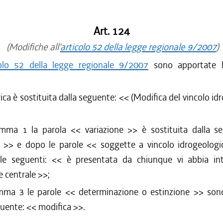
/2015 al 31/12/2015
/2015 al 20/05/2015
/2014 al 31/12/2014
Art. 124
/2014 al 31/08/2014
(Modifiche all'
articolo 52 della legge regionale 9/2007
)
/2014 al 07/08/2014
colo 52 della legge regionale 9/2007
sono apportate l
/2014 al 02/07/2014
/2014 al 19/02/2014
rica è sostituita dalla seguente: <<
(Modifica del vincolo id
/2013 al 31/12/2013
/2013 al 18/12/2013
/2013 al 11/12/2013
omma 1 la parola <<
variazione
>> è sostituita dalla s
/2013 al 15/11/2013
>> e dopo le parole <<
soggette a vincolo idrogeologi
/2013 al 31/07/2013
e le seguenti: <<
è presentata da chiunque vi abbia int
/2012 al 10/04/2013
e centrale
>>;
mma 3 le parole <<
determinazione o estinzione
>> sono
guente: <<
modifica
>>.