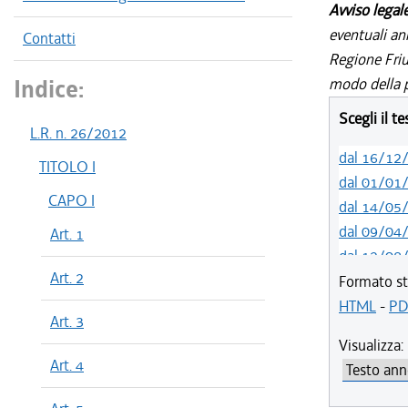
Avviso legal
eventuali an
Contatti
Regione Friul
Indice:
modo della p
Scegli il t
L.R. n. 26/2012
dal 16/12
TITOLO I
dal 01/01
CAPO I
dal 14/05
dal 09/04
Art. 1
dal 12/08
Art. 2
dal 01/01
Formato st
dal 16/12
HTML
-
PD
Art. 3
dal 02/12
Visualizza:
dal 18/06
Art. 4
dal 20/05
dal 01/01