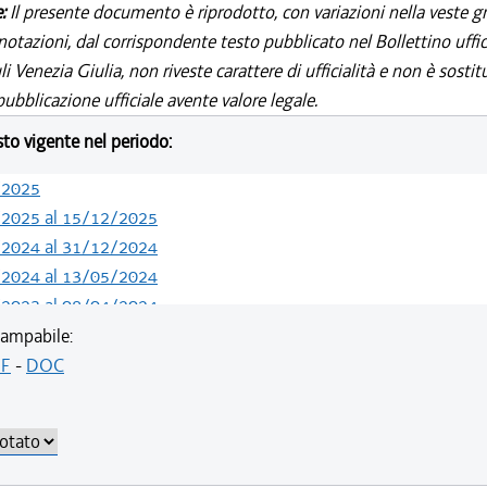
e:
Il presente documento è riprodotto, con variazioni nella veste gr
notazioni, dal corrispondente testo pubblicato nel Bollettino uffic
i Venezia Giulia, non riveste carattere di ufficialità e non è sostit
ubblicazione ufficiale avente valore legale.
esto vigente nel periodo:
/2025
/2025 al 15/12/2025
/2024 al 31/12/2024
/2024 al 13/05/2024
/2023 al 08/04/2024
/2022 al 11/08/2023
ampabile:
/2021 al 31/12/2021
F
-
DOC
/2021 al 15/12/2021
/2021 al 01/12/2021
/2021 al 17/06/2021
/2020 al 19/05/2021