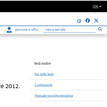
ITA
@
persone e uffici
Eseg
Ricerca
Vedi inoltre
Iter delle leggi
le 2012.
Costituzione
Manuale tecniche legislative