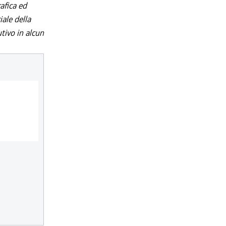
afica ed
iale della
utivo in alcun