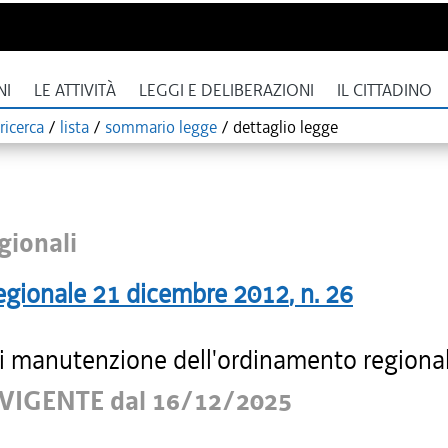
NI
LE ATTIVITÀ
LEGGI E DELIBERAZIONI
IL CITTADINO
ricerca
/
lista
/
sommario legge
/
dettaglio legge
gionali
egionale
21 dicembre 2012
, n.
26
i manutenzione dell'ordinamento regiona
VIGENTE dal 16/12/2025