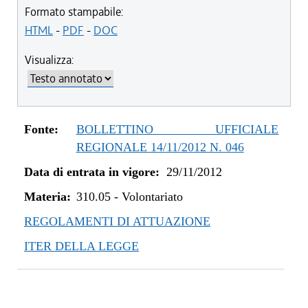
dal 13/08/2016 al 17/05/2017
Formato stampabile:
dal 13/01/2016 al 12/08/2016
HTML
-
PDF
-
DOC
dal 31/03/2015 al 12/01/2016
Visualizza:
dal 07/01/2015 al 30/03/2015
dal 08/08/2014 al 06/01/2015
dal 16/11/2013 al 07/08/2014
dal 07/01/2013 al 15/11/2013
Fonte:
BOLLETTINO UFFICIALE
dal 29/11/2012 al 06/01/2013
REGIONALE 14/11/2012 N. 046
Data di entrata in vigore:
29/11/2012
Materia:
310.05
-
Volontariato
REGOLAMENTI DI ATTUAZIONE
ITER DELLA LEGGE