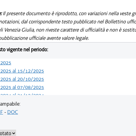
e:
Il presente documento è riprodotto, con variazioni nella veste gr
notazioni, dal corrispondente testo pubblicato nel Bollettino uffic
i Venezia Giulia, non riveste carattere di ufficialità e non è sostit
ubblicazione ufficiale avente valore legale.
esto vigente nel periodo:
/2025
/2025 al 15/12/2025
/2025 al 20/10/2025
/2025 al 07/08/2025
/2024 al 31/12/2024
/2024 al 26/10/2024
ampabile:
/2024 al 09/08/2024
F
-
DOC
/2023 al 31/12/2023
/2023 al 28/02/2023