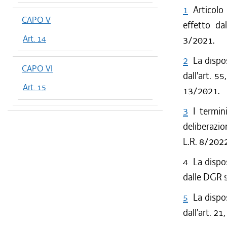
1
Articolo
CAPO V
effetto da
Art. 14
3/2021.
2
La dispo
CAPO VI
dall'art. 55
Art. 15
13/2021.
3
I termin
deliberazio
L.R. 8/202
4
La dispo
dalle DGR
5
La dispo
dall'art. 21