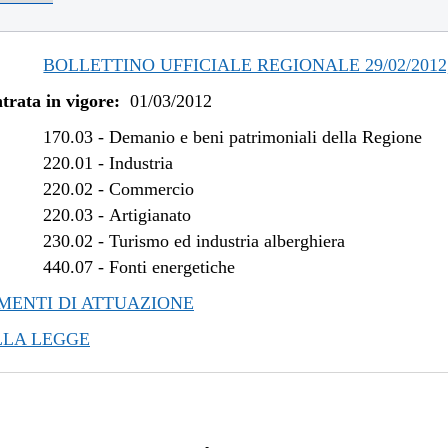
/2021 al 31/12/2022
/2021 al 05/11/2021
/2020 al 25/02/2021
BOLLETTINO UFFICIALE REGIONALE 29/02/2012,
/2020 al 25/06/2020
trata in vigore:
01/03/2012
/2019 al 12/03/2020
/2019 al 10/07/2019
170.03
-
Demanio e beni patrimoniali della Regione
/2016 al 31/12/2018
220.01
-
Industria
/2015 al 12/08/2016
220.02
-
Commercio
220.03
-
Artigianato
/2014 al 22/07/2015
230.02
-
Turismo ed industria alberghiera
/2014 al 07/08/2014
440.07
-
Fonti energetiche
/2014 al 21/05/2014
/2014 al 27/03/2014
ENTI DI ATTUAZIONE
/2013 al 06/01/2014
LLA LEGGE
/2013 al 11/12/2013
/2013 al 13/08/2013
/2013 al 31/07/2013
/2013 al 10/04/2013