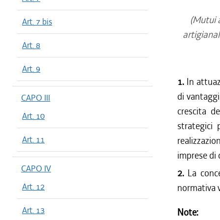
dal 29/12
dal 28/07
(Mutui a
Art. 7 bis
dal 01/03
artigianal
Art. 8
Art. 9
1.
In attuaz
di vantaggi
CAPO III
crescita d
Art. 10
strategici
Art. 11
realizzazi
imprese di
CAPO IV
2.
La conce
Art. 12
normativa v
Art. 13
Note: