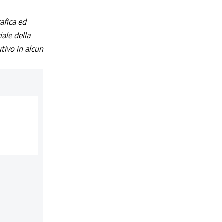
afica ed
iale della
utivo in alcun