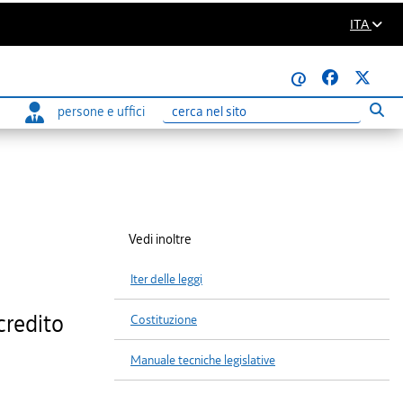
ITA
@
persone e uffici
Eseg
Ricerca
Vedi inoltre
Iter delle leggi
credito
Costituzione
Manuale tecniche legislative