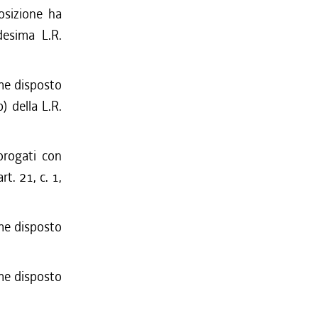
osizione ha
desima L.R.
ome disposto
b) della L.R.
orogati con
t. 21, c. 1,
ome disposto
ome disposto