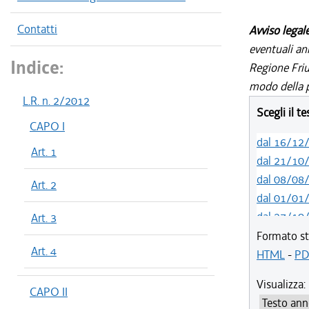
Contatti
Avviso legal
eventuali an
Indice:
Regione Friul
modo della p
L.R. n. 2/2012
Scegli il t
CAPO I
dal 16/12
Art. 1
dal 21/10
dal 08/08
Art. 2
dal 01/01
dal 27/10
Art. 3
dal 10/08
Formato st
Art. 4
dal 01/01
HTML
-
PD
dal 01/03
Visualizza:
dal 01/01
CAPO II