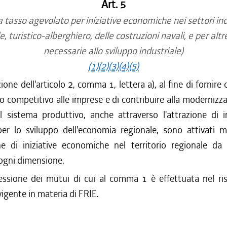
Art. 5
/2012 al 06/01/2013
/2012 al 28/12/2012
 tasso agevolato per iniziative economiche nei settori ind
/2012 al 27/07/2012
e, turistico-alberghiero, delle costruzioni navali, e per altre
necessarie allo sviluppo industriale)
(1)
(2)
(3)
(4)
(5)
ione dell'articolo 2, comma 1, lettera a), al fine di fornire
o competitivo alle imprese e di contribuire alla modernizza
el sistema produttivo, anche attraverso l'attrazione di i
 per lo sviluppo dell'economia regionale, sono attivati m
one di iniziative economiche nel territorio regionale da 
 ogni dimensione.
ssione dei mutui di cui al comma 1 è effettuata nel ris
igente in materia di FRIE.