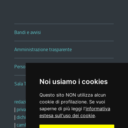
Bandi e avvisi
Amministrazione trasparente
Persone e Uffici
Noi usiamo i cookies
Sala Tiziano Tessitori
Questo sito NON utilizza alcun
redazione web
|
note legali
|
glossario
cookie di profilazione. Se vuoi
saperne di più leggi l'
informativa
|
privacy
|
social media policy
estesa sull'uso dei cookie
.
|
dichiarazione di accessibilità
|
feedback
|
cambio preferenze cookie