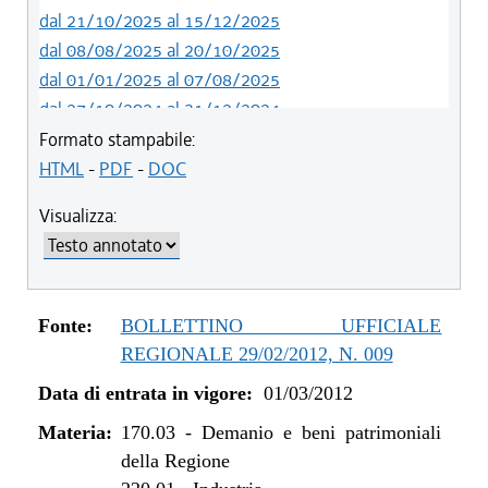
dal 21/10/2025 al 15/12/2025
dal 08/08/2025 al 20/10/2025
dal 01/01/2025 al 07/08/2025
dal 27/10/2024 al 31/12/2024
dal 10/08/2024 al 26/10/2024
Formato stampabile:
dal 01/01/2024 al 09/08/2024
HTML
-
PDF
-
DOC
dal 01/03/2023 al 31/12/2023
Visualizza:
dal 01/01/2023 al 28/02/2023
dal 06/11/2021 al 31/12/2022
dal 26/02/2021 al 05/11/2021
dal 26/06/2020 al 25/02/2021
Fonte:
BOLLETTINO UFFICIALE
dal 13/03/2020 al 25/06/2020
REGIONALE 29/02/2012, N. 009
dal 11/07/2019 al 12/03/2020
Data di entrata in vigore:
01/03/2012
dal 01/01/2019 al 10/07/2019
dal 13/08/2016 al 31/12/2018
Materia:
170.03
-
Demanio e beni patrimoniali
dal 23/07/2015 al 12/08/2016
della Regione