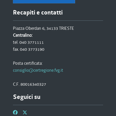
Recapiti e contatti
Piazza Oberdan 6, 34133 TRIESTE
Centralino:
tel. 040 3771111
fax. 040 3773190
Posta certificata:
consiglio@certregione.fvg.it
C.F. 80016340327
Seguici su