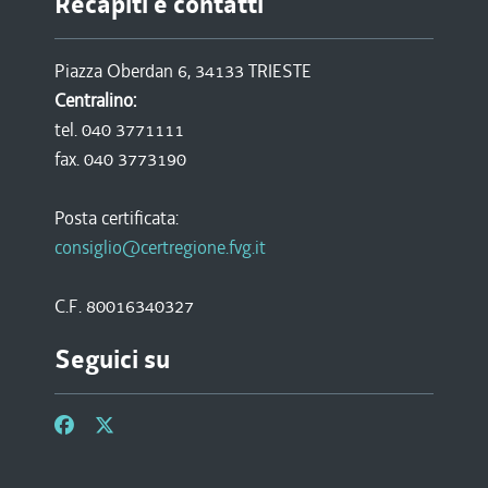
Recapiti e contatti
Piazza Oberdan 6, 34133 TRIESTE
Centralino:
tel. 040 3771111
fax. 040 3773190
Posta certificata:
consiglio@certregione.fvg.it
C.F. 80016340327
Seguici su