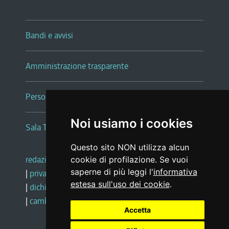
Bandi e avvisi
Amministrazione trasparente
Persone e Uffici
Noi usiamo i cookies
Sala Tiziano Tessitori
Questo sito NON utilizza alcun
redazione web
|
note legali
|
glossario
cookie di profilazione. Se vuoi
saperne di più leggi l'
informativa
|
privacy
|
social media policy
estesa sull'uso dei cookie
.
|
dichiarazione di accessibilità
|
feedback
|
cambio preferenze cookie
Accetta