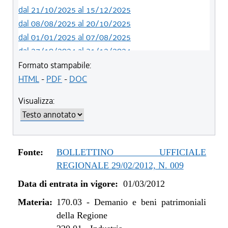
dal 21/10/2025 al 15/12/2025
dal 08/08/2025 al 20/10/2025
dal 01/01/2025 al 07/08/2025
dal 27/10/2024 al 31/12/2024
dal 10/08/2024 al 26/10/2024
Formato stampabile:
dal 01/01/2024 al 09/08/2024
HTML
-
PDF
-
DOC
dal 01/03/2023 al 31/12/2023
Visualizza:
dal 01/01/2023 al 28/02/2023
dal 06/11/2021 al 31/12/2022
dal 26/02/2021 al 05/11/2021
dal 26/06/2020 al 25/02/2021
Fonte:
BOLLETTINO UFFICIALE
dal 13/03/2020 al 25/06/2020
REGIONALE 29/02/2012, N. 009
dal 11/07/2019 al 12/03/2020
Data di entrata in vigore:
01/03/2012
dal 01/01/2019 al 10/07/2019
dal 13/08/2016 al 31/12/2018
Materia:
170.03
-
Demanio e beni patrimoniali
dal 23/07/2015 al 12/08/2016
della Regione