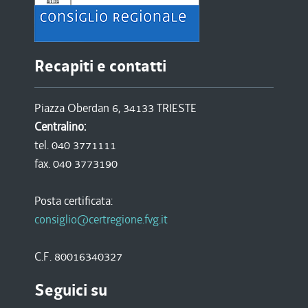
Recapiti e contatti
Piazza Oberdan 6, 34133 TRIESTE
Centralino:
tel. 040 3771111
fax. 040 3773190
Posta certificata:
consiglio@certregione.fvg.it
C.F. 80016340327
Seguici su