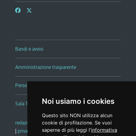
Bandi e avvisi
Amministrazione trasparente
Persone e Uffici
Noi usiamo i cookies
Sala Tiziano Tessitori
Questo sito NON utilizza alcun
redazione web
|
note legali
|
glossario
cookie di profilazione. Se vuoi
saperne di più leggi l'
informativa
|
privacy
|
social media policy