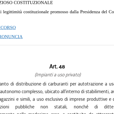
IOSO COSTITUZIONALE
/2013 al 07/08/2014
/2013 al 18/12/2013
i legittimità costituzionale promosso dalla Presidenza del Co
/2013 al 11/12/2013
/2013 al 16/10/2013
ICORSO
/2013 al 10/04/2013
PRONUNCIA
/2012 al 06/01/2013
/2012 al 28/12/2012
Art. 48
(Impianti a uso privato)
anto di distribuzione di carburanti per autotrazione a us
autonomo complesso, ubicato all'interno di stabilimenti, av
agazzini e simili, a uso esclusivo di imprese produttive e di
razioni pubbliche non statali, nonché di ditte