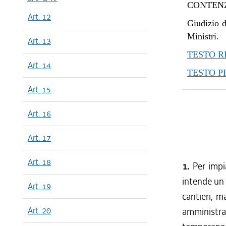
CONTENZ
dal 19/12
Art. 12
dal 12/12
Giudizio d
dal 17/10
Ministri.
Art. 13
dal 11/04
TESTO R
dal 07/01
Art. 14
TESTO 
dal 29/12
dal 18/10
Art. 15
Art. 16
Art. 17
Art. 18
1.
Per impi
intende un 
Art. 19
cantieri, m
Art. 20
amminist