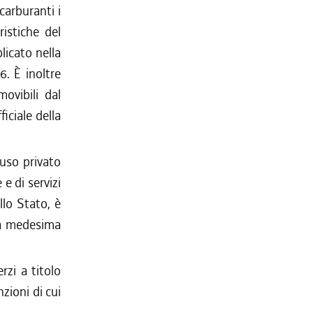
carburanti i
ristiche del
licato nella
6. È inoltre
ovibili dal
iciale della
 uso privato
e di servizi
llo Stato, è
la medesima
rzi a titolo
zioni di cui