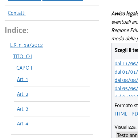
Contatti
Avviso legal
eventuali an
Indice:
Regione Friul
modo della p
L.R. n. 19/2012
Scegli il t
TITOLO I
dal 11/06
CAPO I
dal 01/01
Art. 1
dal 08/08
dal 05/06
Art. 2
dal 07/03
dal 01/01
Formato st
Art. 3
dal 01/01
HTML
-
PD
dal 10/11
Art. 4
Visualizza:
dal 09/08