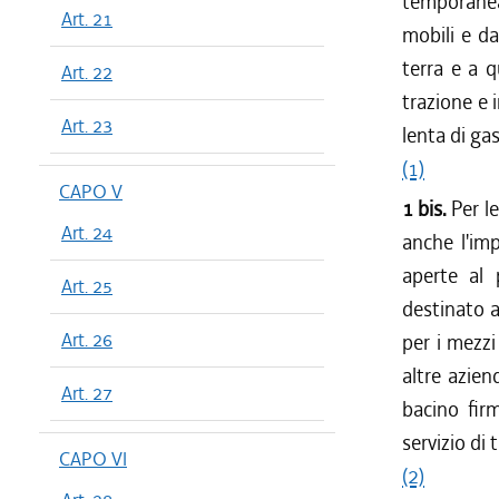
temporanea
Art. 21
mobili e da
terra e a q
Art. 22
trazione e 
Art. 23
lenta di ga
(1)
CAPO V
1 bis.
Per l
Art. 24
anche l'imp
aperte al 
Art. 25
destinato al
Art. 26
per i mezzi 
altre azien
Art. 27
bacino firm
servizio di
CAPO VI
(2)