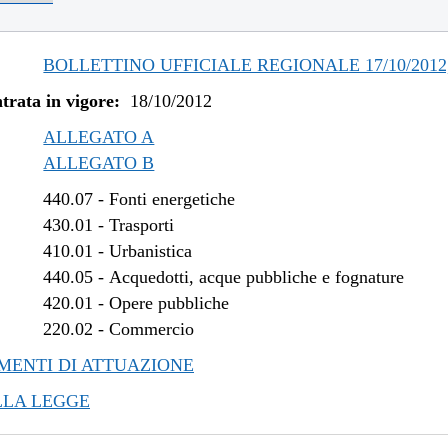
/2022 al 08/08/2022
/2021 al 31/12/2021
/2021 al 11/08/2021
BOLLETTINO UFFICIALE REGIONALE 17/10/2012,
/2021 al 19/05/2021
trata in vigore:
18/10/2012
/2020 al 31/12/2020
/2020 al 30/06/2020
ALLEGATO A
/2019 al 31/12/2019
ALLEGATO B
/2018 al 31/12/2018
440.07
-
Fonti energetiche
/2018 al 28/03/2018
430.01
-
Trasporti
/2017 al 14/02/2018
410.01
-
Urbanistica
/2016 al 31/12/2016
440.05
-
Acquedotti, acque pubbliche e fognature
/2016 al 25/08/2016
420.01
-
Opere pubbliche
/2016 al 12/08/2016
220.02
-
Commercio
/2015 al 12/01/2016
ENTI DI ATTUAZIONE
/2015 al 22/07/2015
LLA LEGGE
/2015 al 20/05/2015
/2014 al 25/02/2015