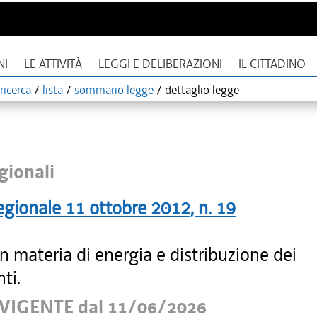
NI
LE ATTIVITÀ
LEGGI E DELIBERAZIONI
IL CITTADINO
ricerca
/
lista
/
sommario legge
/
dettaglio legge
gionali
egionale
11 ottobre 2012
, n.
19
 materia di energia e distribuzione dei
ti.
VIGENTE dal 11/06/2026