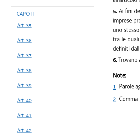
5.
Ai fini d
CAPO II
imprese pro
Art. 35
uno stesso
tra le qual
Art. 36
definiti dall
Art. 37
6.
Trovano a
Art. 38
Note:
Art. 39
1
Parole a
2
Comma 1 
Art. 40
Art. 41
Art. 42