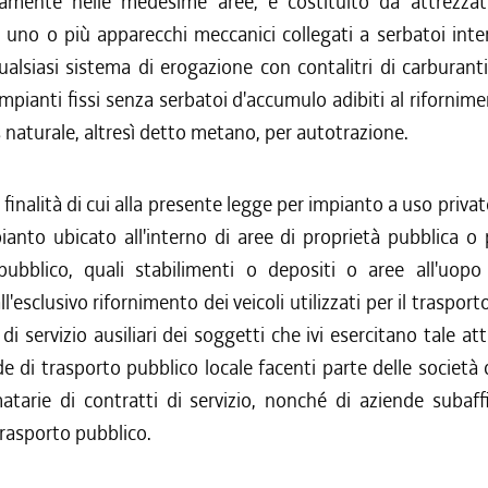
mente nelle medesime aree, e costituito da attrezzat
 uno o più apparecchi meccanici collegati a serbatoi inter
ualsiasi sistema di erogazione con contalitri di carburant
impianti fissi senza serbatoi d'accumulo adibiti al rifornime
s naturale, altresì detto metano, per autotrazione.
e finalità di cui alla presente legge per impianto a uso priva
ianto ubicato all'interno di aree di proprietà pubblica o
pubblico, quali stabilimenti o depositi o aree all'uopo 
l'esclusivo rifornimento dei veicoli utilizzati per il traspor
di servizio ausiliari dei soggetti che ivi esercitano tale att
de di trasporto pubblico locale facenti parte delle società c
atarie di contratti di servizio, nonché di aziende subaff
 trasporto pubblico.