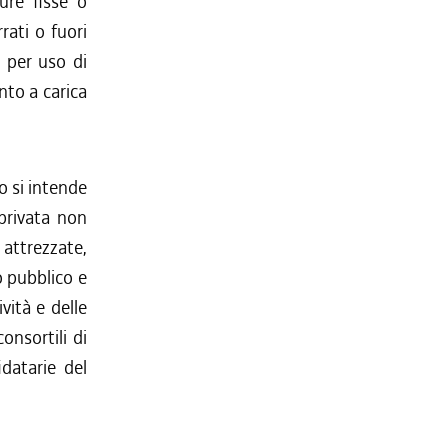
ure fisse o
rati o fuori
i per uso di
nto a carica
to si intende
 privata non
attrezzate,
to pubblico e
ività e delle
onsortili di
idatarie del