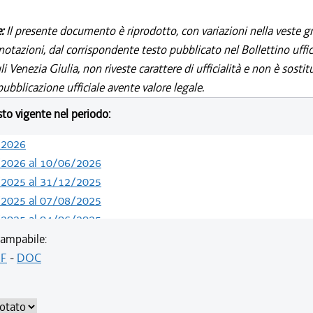
e:
Il presente documento è riprodotto, con variazioni nella veste gr
notazioni, dal corrispondente testo pubblicato nel Bollettino uffic
i Venezia Giulia, non riveste carattere di ufficialità e non è sostit
ubblicazione ufficiale avente valore legale.
esto vigente nel periodo:
/2026
/2026 al 10/06/2026
/2025 al 31/12/2025
/2025 al 07/08/2025
/2025 al 04/06/2025
/2024 al 06/03/2025
ampabile:
/2023 al 31/12/2023
F
-
DOC
/2022 al 31/12/2022
/2022 al 09/11/2022