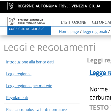
L'ISTITUZIONE
GLI ORGA
Home page
/
leggi regionali
/
LEGGI E REGOLAMENTI
Leggi re
Introduzione alla banca dati
Legge r
Leggi regionali
Leggi regionali per materie
Norme in
carburan
Regolamenti
TESTO 
Ricerca cronologica fonti normative