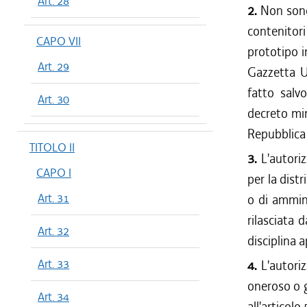
Art. 28
2.
Non sono 
contenitori
CAPO VII
prototipo i
Art. 29
Gazzetta Uf
fatto salv
Art. 30
decreto min
Repubblica 
TITOLO II
3.
L'autoriz
CAPO I
per la dist
Art. 31
o di ammini
rilasciata
Art. 32
disciplina a
Art. 33
4.
L'autori
oneroso o g
Art. 34
all'articolo 