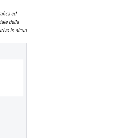
afica ed
iale della
utivo in alcun