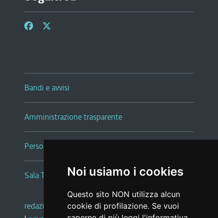
Bandi e avvisi
Amministrazione trasparente
Persone e Uffici
Noi usiamo i cookies
Sala Tiziano Tessitori
Questo sito NON utilizza alcun
redazione web
|
note legali
|
glossario
cookie di profilazione. Se vuoi
saperne di più leggi l'
informativa