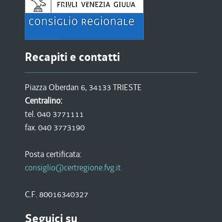
Recapiti e contatti
Piazza Oberdan 6, 34133 TRIESTE
Centralino:
tel. 040 3771111
fax. 040 3773190
Posta certificata:
consiglio@certregione.fvg.it
C.F. 80016340327
Seguici su