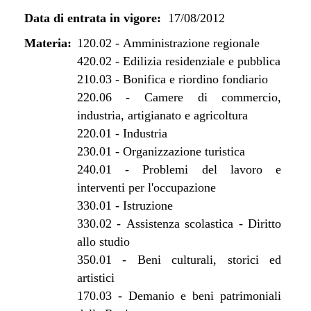
dal 07/01/2013 al 31/07/2013
Data di entrata in vigore:
17/08/2012
dal 29/12/2012 al 06/01/2013
dal 17/08/2012 al 28/12/2012
Materia:
120.02
-
Amministrazione regionale
420.02
-
Edilizia residenziale e pubblica
210.03
-
Bonifica e riordino fondiario
220.06
-
Camere di commercio,
industria, artigianato e agricoltura
220.01
-
Industria
230.01
-
Organizzazione turistica
240.01
-
Problemi del lavoro e
interventi per l'occupazione
330.01
-
Istruzione
330.02
-
Assistenza scolastica - Diritto
allo studio
350.01
-
Beni culturali, storici ed
artistici
170.03
-
Demanio e beni patrimoniali