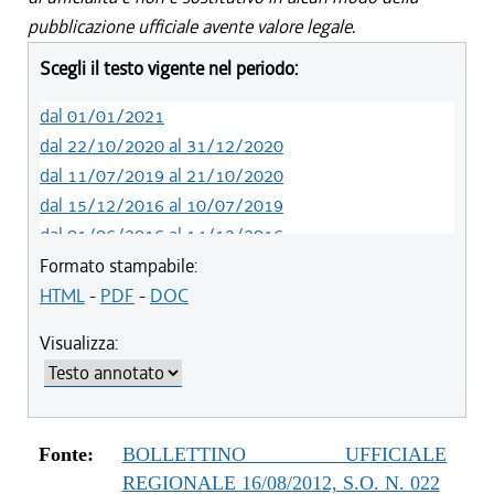
pubblicazione ufficiale avente valore legale.
Scegli il testo vigente nel periodo:
dal 01/01/2021
dal 22/10/2020 al 31/12/2020
dal 11/07/2019 al 21/10/2020
dal 15/12/2016 al 10/07/2019
dal 01/06/2016 al 14/12/2016
dal 26/02/2016 al 31/05/2016
Formato stampabile:
dal 01/07/2015 al 25/02/2016
HTML
-
PDF
-
DOC
dal 07/01/2015 al 30/06/2015
Visualizza:
dal 20/11/2014 al 06/01/2015
dal 11/04/2014 al 19/11/2014
dal 12/12/2013 al 10/04/2014
dal 16/11/2013 al 11/12/2013
Fonte:
BOLLETTINO UFFICIALE
dal 01/08/2013 al 15/11/2013
REGIONALE 16/08/2012, S.O. N. 022