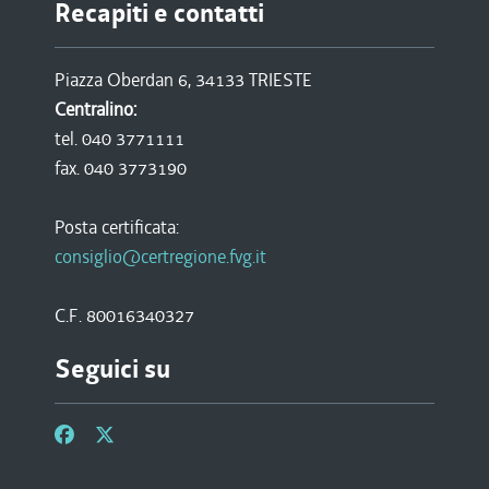
Recapiti e contatti
Piazza Oberdan 6, 34133 TRIESTE
Centralino:
tel. 040 3771111
fax. 040 3773190
Posta certificata:
consiglio@certregione.fvg.it
C.F. 80016340327
Seguici su