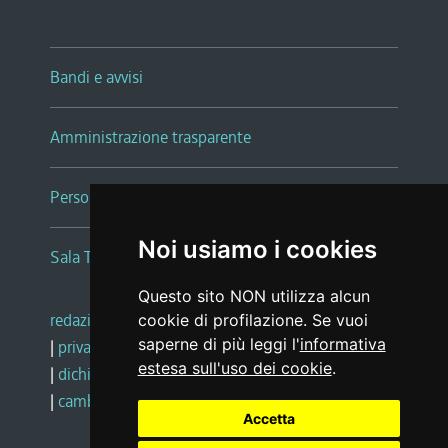
Bandi e avvisi
Amministrazione trasparente
Persone e Uffici
Noi usiamo i cookies
Sala Tiziano Tessitori
Questo sito NON utilizza alcun
redazione web
|
note legali
|
glossario
cookie di profilazione. Se vuoi
saperne di più leggi l'
informativa
|
privacy
|
social media policy
estesa sull'uso dei cookie
.
|
dichiarazione di accessibilità
|
feedback
|
cambio preferenze cookie
Accetta