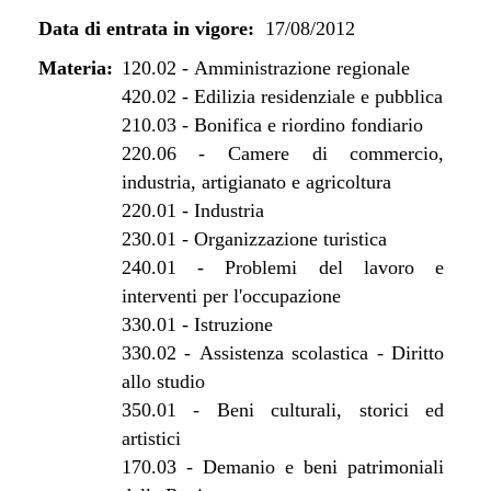
dal 07/01/2013 al 31/07/2013
Data di entrata in vigore:
17/08/2012
dal 29/12/2012 al 06/01/2013
dal 17/08/2012 al 28/12/2012
Materia:
120.02
-
Amministrazione regionale
420.02
-
Edilizia residenziale e pubblica
210.03
-
Bonifica e riordino fondiario
220.06
-
Camere di commercio,
industria, artigianato e agricoltura
220.01
-
Industria
230.01
-
Organizzazione turistica
240.01
-
Problemi del lavoro e
interventi per l'occupazione
330.01
-
Istruzione
330.02
-
Assistenza scolastica - Diritto
allo studio
350.01
-
Beni culturali, storici ed
artistici
170.03
-
Demanio e beni patrimoniali