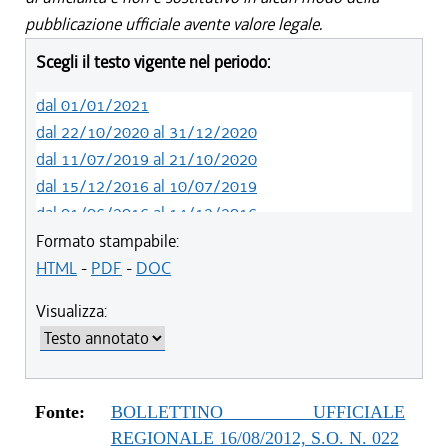
pubblicazione ufficiale avente valore legale.
Scegli il testo vigente nel periodo:
dal 01/01/2021
dal 22/10/2020 al 31/12/2020
dal 11/07/2019 al 21/10/2020
dal 15/12/2016 al 10/07/2019
dal 01/06/2016 al 14/12/2016
dal 26/02/2016 al 31/05/2016
Formato stampabile:
dal 01/07/2015 al 25/02/2016
HTML
-
PDF
-
DOC
dal 07/01/2015 al 30/06/2015
Visualizza:
dal 20/11/2014 al 06/01/2015
dal 11/04/2014 al 19/11/2014
dal 12/12/2013 al 10/04/2014
dal 16/11/2013 al 11/12/2013
Fonte:
BOLLETTINO UFFICIALE
dal 01/08/2013 al 15/11/2013
REGIONALE 16/08/2012, S.O. N. 022