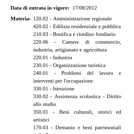
dal 07/01/2013 al 31/07/2013
Data di entrata in vigore:
17/08/2012
dal 29/12/2012 al 06/01/2013
dal 17/08/2012 al 28/12/2012
Materia:
120.02
-
Amministrazione regionale
420.02
-
Edilizia residenziale e pubblica
210.03
-
Bonifica e riordino fondiario
220.06
-
Camere di commercio,
industria, artigianato e agricoltura
220.01
-
Industria
230.01
-
Organizzazione turistica
240.01
-
Problemi del lavoro e
interventi per l'occupazione
330.01
-
Istruzione
330.02
-
Assistenza scolastica - Diritto
allo studio
350.01
-
Beni culturali, storici ed
artistici
170.03
-
Demanio e beni patrimoniali