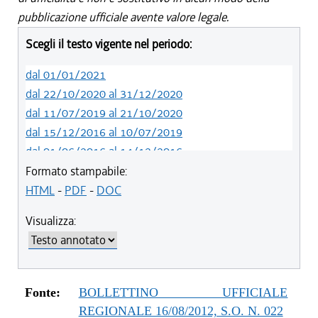
pubblicazione ufficiale avente valore legale.
Scegli il testo vigente nel periodo:
dal 01/01/2021
dal 22/10/2020 al 31/12/2020
dal 11/07/2019 al 21/10/2020
dal 15/12/2016 al 10/07/2019
dal 01/06/2016 al 14/12/2016
dal 26/02/2016 al 31/05/2016
Formato stampabile:
dal 01/07/2015 al 25/02/2016
HTML
-
PDF
-
DOC
dal 07/01/2015 al 30/06/2015
Visualizza:
dal 20/11/2014 al 06/01/2015
dal 11/04/2014 al 19/11/2014
dal 12/12/2013 al 10/04/2014
dal 16/11/2013 al 11/12/2013
Fonte:
BOLLETTINO UFFICIALE
dal 01/08/2013 al 15/11/2013
REGIONALE 16/08/2012, S.O. N. 022