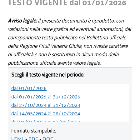
TESTO VIGENTE dal 01/01/2026
Avviso legale:
Il presente documento è riprodotto, con
variazioni nella veste grafica ed eventuali annotazioni, dal
corrispondente testo pubblicato nel Bollettino ufficiale
della Regione Friuli Venezia Giulia, non riveste carattere
di ufficialità e non è sostitutivo in alcun modo della
pubblicazione ufficiale avente valore legale.
Scegli il testo vigente nel periodo:
dal 01/01/2026
dal 01/01/2025 al 31/12/2025
dal 27/10/2024 al 31/12/2024
dal 14/05/2024 al 26/10/2024
dal 01/01/2024 al 13/05/2024
dal 01/01/2023 al 31/12/2023
Formato stampabile:
dal 16/12/2021 al 31/12/2022
HTML
-
PDF
-
DOC