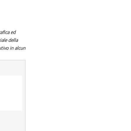
afica ed
iale della
utivo in alcun