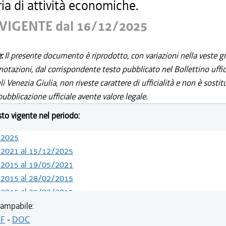
ia di attività economiche.
VIGENTE dal 16/12/2025
e:
Il presente documento è riprodotto, con variazioni nella veste gr
notazioni, dal corrispondente testo pubblicato nel Bollettino uffic
i Venezia Giulia, non riveste carattere di ufficialità e non è sostit
ubblicazione ufficiale avente valore legale.
esto vigente nel periodo:
/2025
/2021 al 15/12/2025
/2015 al 19/05/2021
/2015 al 28/02/2015
/2015 al 25/02/2015
/2014 al 31/12/2014
ampabile:
/2013 al 30/12/2013
F
-
DOC