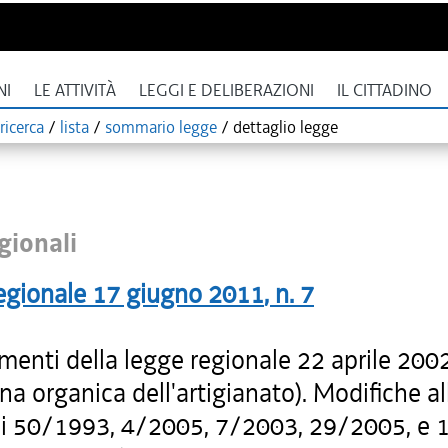
NI
LE ATTIVITÀ
LEGGI E DELIBERAZIONI
IL CITTADINO
ricerca
/
lista
/
sommario legge
/
dettaglio legge
gionali
egionale
17 giugno 2011
, n.
7
enti della legge regionale 22 aprile 2002
ina organica dell'artigianato). Modifiche al
li 50/1993, 4/2005, 7/2003, 29/2005, e