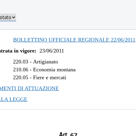
/2012 al 10/04/2013
/2012 al 28/12/2012
/2012 al 02/05/2012
/2012 al 29/02/2012
/2011 al 04/01/2012
BOLLETTINO UFFICIALE REGIONALE 22/06/2011,
/2011 al 16/11/2011
trata in vigore:
23/06/2011
220.03
-
Artigianato
210.06
-
Economia montana
220.05
-
Fiere e mercati
ENTI DI ATTUAZIONE
LLA LEGGE
Art. 67