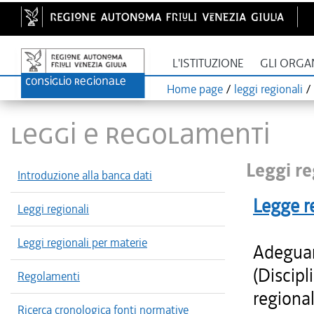
L'ISTITUZIONE
GLI ORGA
Home page
/
leggi regionali
/
LEGGI E REGOLAMENTI
Leggi re
Introduzione alla banca dati
Legge r
Leggi regionali
Leggi regionali per materie
Adeguam
(Discipl
Regolamenti
regiona
Ricerca cronologica fonti normative