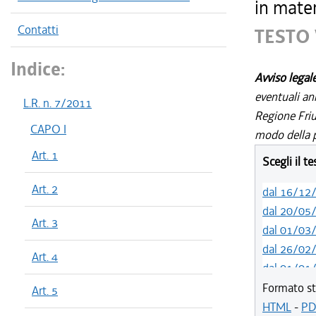
in mater
Contatti
TESTO 
Indice:
Avviso legal
eventuali an
L.R. n. 7/2011
Regione Friul
CAPO I
modo della p
Art. 1
Scegli il t
Art. 2
dal 16/12
dal 20/05
Art. 3
dal 01/03
dal 26/02
Art. 4
dal 01/01
dal 08/08
Formato st
Art. 5
dal 11/04
HTML
-
PD