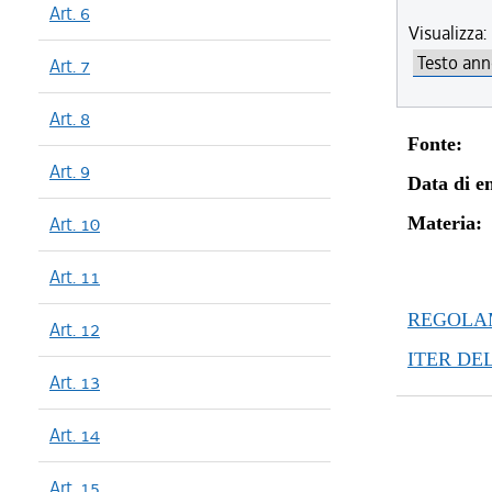
Art. 6
dal 29/12
Visualizza:
dal 03/05
Art. 7
dal 01/03
dal 05/01
Art. 8
dal 17/11
Fonte:
dal 23/06
Art. 9
Data di en
Art. 10
Materia:
Art. 11
REGOLAM
Art. 12
ITER DE
Art. 13
Art. 14
Art. 15