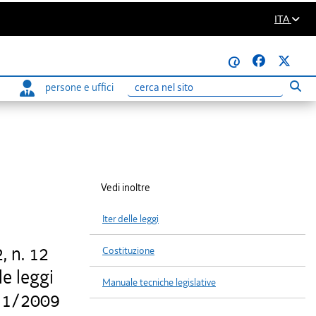
ITA
@
persone e uffici
Eseg
Ricerca
Vedi inoltre
Iter delle leggi
, n. 12
Costituzione
le leggi
Manuale tecniche legislative
 11/2009