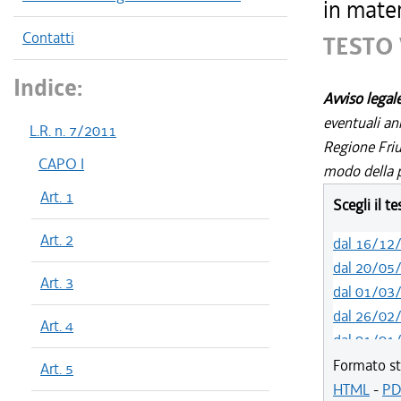
in mater
Contatti
TESTO 
Indice:
Avviso legal
eventuali an
L.R. n. 7/2011
Regione Friul
CAPO I
modo della p
Art. 1
Scegli il t
Art. 2
dal 16/12
dal 20/05
Art. 3
dal 01/03
dal 26/02
Art. 4
dal 01/01
dal 08/08
Formato st
Art. 5
dal 11/04
HTML
-
PD