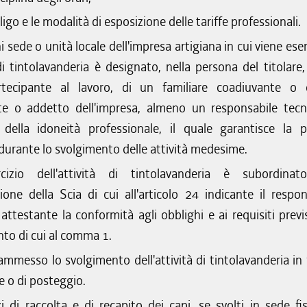
ligo e le modalità di esposizione delle tariffe professionali.
i sede o unità locale dell'impresa artigiana in cui viene ese
 di tintolavanderia è designato, nella persona del titolare,
rtecipante al lavoro, di un familiare coadiuvante o
e o addetto dell'impresa, almeno un responsabile tecn
della idoneità professionale, il quale garantisce la p
durante lo svolgimento delle attività medesime.
rcizio dell'attività di tintolavanderia è subordinat
ione della Scia di cui all'articolo 24 indicante il respon
attestante la conformità agli obblighi e ai requisiti previs
to di cui al comma 1.
mmesso lo svolgimento dell'attività di tintolavanderia in
 o di posteggio.
zi di raccolta e di recapito dei capi, se svolti in sede fi