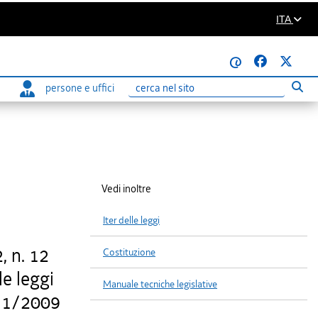
ITA
@
persone e uffici
Eseg
Ricerca
Vedi inoltre
Iter delle leggi
, n. 12
Costituzione
le leggi
Manuale tecniche legislative
 11/2009