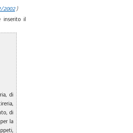
12/2002
)
inserito il
ia, di
ireria,
nto, di
 per la
ppeti,