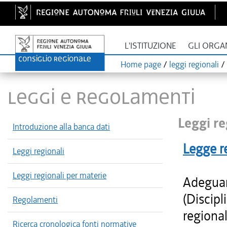
L'ISTITUZIONE
GLI ORGA
Home page
/
leggi regionali
/
LEGGI E REGOLAMENTI
Leggi re
Introduzione alla banca dati
Legge r
Leggi regionali
Leggi regionali per materie
Adeguam
(Discipl
Regolamenti
regiona
Ricerca cronologica fonti normative