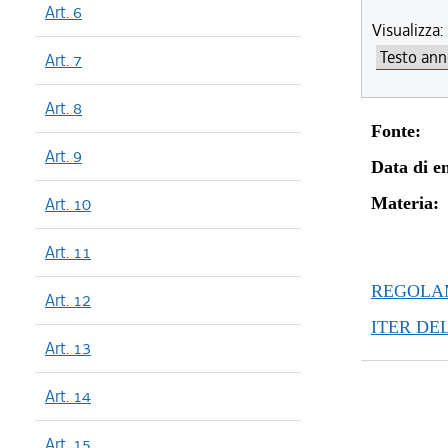
Art. 6
dal 29/12
Visualizza:
dal 03/05
Art. 7
dal 01/03
dal 05/01
Art. 8
dal 17/11
Fonte:
dal 23/06
Art. 9
Data di en
Art. 10
Materia:
Art. 11
REGOLAM
Art. 12
ITER DE
Art. 13
Art. 14
Art. 15