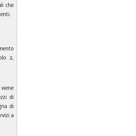
ali che
enti.
lamento
olo 2,
i viene
zzi di
gna di
rvizi a