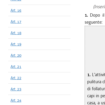
(Inseri
Art. 16
1.
Dopo i
Art. 17
seguente:
Art. 18
Art. 19
Art. 20
Art. 21
1.
L'attiv
Art. 22
pulitura c
di follatu
Art. 23
capi in pe
Art. 24
casa, a u