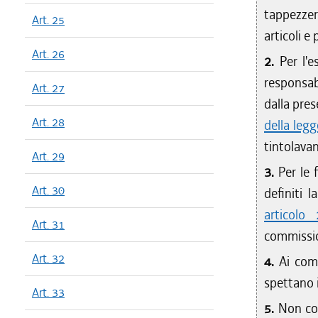
tappezzer
Art. 25
articoli e 
Art. 26
2.
Per l'e
responsab
Art. 27
dalla pres
Art. 28
della leg
tintolavan
Art. 29
3.
Per le 
Art. 30
definiti 
articolo
Art. 31
commissi
Art. 32
4.
Ai com
spettano i
Art. 33
5.
Non cos