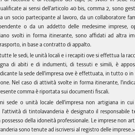
alificate ai sensi dell'articolo 40 bis, comma 2, sono gesti
da un socio partecipante al lavoro, da un collaboratore fami
pendente o da un addetto delle medesime imprese, o
iano svolti in forma itinerante, sono affidati ad altra im
rasporto, in base a contratto di appalto.
utte le sedi, le unità locali e i recapiti ove si effettua la rac
egna di abiti e di indumenti, di tessuti e simili, è appo
ndicante la sede dell'impresa ove è effettuata, in tutto o in
ione. Nel caso di attività svolte in forma itinerante, l'indi
presente comma è riportata sui documenti fiscali.
ni sede o unità locale dell'impresa non artigiana in cui
 l'attività di tintolavanderia è designato il responsabile t
n possesso della idoneità professionale. Le imprese non art
vanderia sono tenute ad iscriversi al registro delle imprese.>