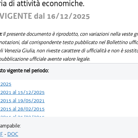
ia di attività economiche.
VIGENTE dal 16/12/2025
e:
Il presente documento è riprodotto, con variazioni nella veste gr
notazioni, dal corrispondente testo pubblicato nel Bollettino uffic
i Venezia Giulia, non riveste carattere di ufficialità e non è sostit
ubblicazione ufficiale avente valore legale.
esto vigente nel periodo:
/2025
/2021 al 15/12/2025
/2015 al 19/05/2021
/2015 al 28/02/2015
/2015 al 25/02/2015
/2014 al 31/12/2014
ampabile:
/2013 al 30/12/2013
F
-
DOC