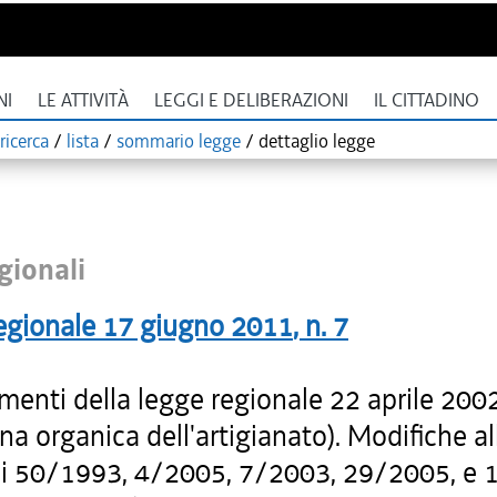
NI
LE ATTIVITÀ
LEGGI E DELIBERAZIONI
IL CITTADINO
ricerca
/
lista
/
sommario legge
/
dettaglio legge
gionali
egionale
17 giugno 2011
, n.
7
enti della legge regionale 22 aprile 2002
ina organica dell'artigianato). Modifiche al
li 50/1993, 4/2005, 7/2003, 29/2005, e