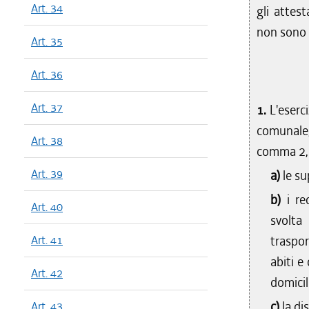
Art. 34
gli attest
non sono s
Art. 35
Art. 36
Art. 37
1.
L'eserc
comunale,
Art. 38
comma 2, o
Art. 39
a)
le su
b)
i re
Art. 40
svolta 
Art. 41
traspo
abiti e
Art. 42
domicil
c)
la di
Art. 43