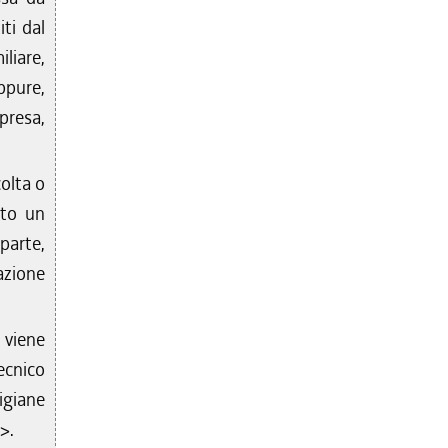
ti dal
liare,
ppure,
presa,
colta o
sto un
 parte,
cazione
 viene
ecnico
igiane
>.