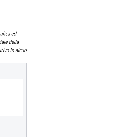
afica ed
iale della
utivo in alcun