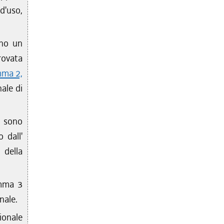
d'uso,
ano un
rovata
mma 2,
nale di
, sono
 dall'
della
omma 3
nale.
sionale