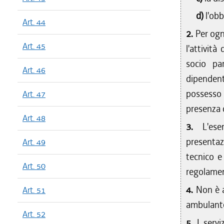
d)
l'obb
Art. 44
2.
Per ogn
Art. 45
l'attività
socio pa
Art. 46
dipendent
possesso 
Art. 47
presenza 
Art. 48
3.
L'ese
presentaz
Art. 49
tecnico e 
Art. 50
regolamen
4.
Non è a
Art. 51
ambulante
Art. 52
5.
I servi