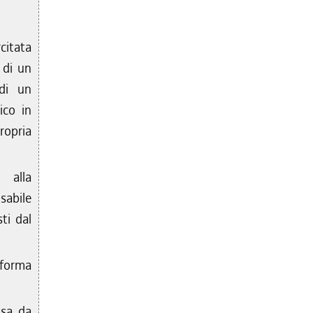
rcitata
 di un
 di un
ico in
ropria
o alla
sabile
ti dal
 forma
ssa da