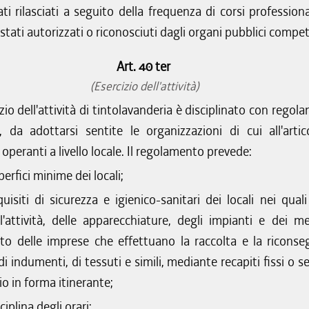
ati rilasciati a seguito della frequenza di corsi profession
tati autorizzati o riconosciuti dagli organi pubblici compet
Art. 40 ter
(Esercizio dell'attività)
izio dell'attività di tintolavanderia è disciplinato con rego
 da adottarsi sentite le organizzazioni di cui all'artic
peranti a livello locale. Il regolamento prevede:
perfici minime dei locali;
quisiti di sicurezza e igienico-sanitari dei locali nei qual
l'attività, delle apparecchiature, degli impianti e dei me
rto delle imprese che effettuano la raccolta e la riconse
 di indumenti, di tessuti e simili, mediante recapiti fissi o se
io in forma itinerante;
sciplina degli orari;