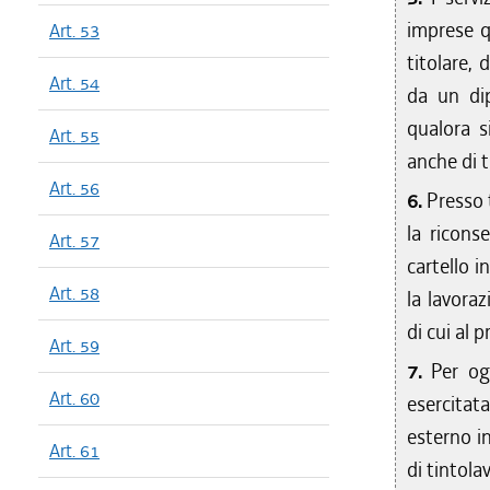
imprese qu
Art. 53
titolare, 
Art. 54
da un di
qualora s
Art. 55
anche di t
Art. 56
6.
Presso t
la ricons
Art. 57
cartello i
Art. 58
la lavoraz
di cui al 
Art. 59
7.
Per og
Art. 60
esercitata
esterno i
Art. 61
di tintola