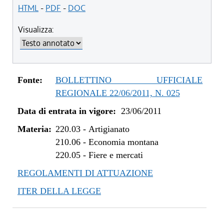
dal 11/04/2013 al 30/12/2013
HTML
-
PDF
-
DOC
dal 29/12/2012 al 10/04/2013
Visualizza:
dal 03/05/2012 al 28/12/2012
dal 01/03/2012 al 02/05/2012
dal 05/01/2012 al 29/02/2012
dal 17/11/2011 al 04/01/2012
Fonte:
BOLLETTINO UFFICIALE
dal 23/06/2011 al 16/11/2011
REGIONALE 22/06/2011, N. 025
Data di entrata in vigore:
23/06/2011
Materia:
220.03
-
Artigianato
210.06
-
Economia montana
220.05
-
Fiere e mercati
REGOLAMENTI DI ATTUAZIONE
ITER DELLA LEGGE