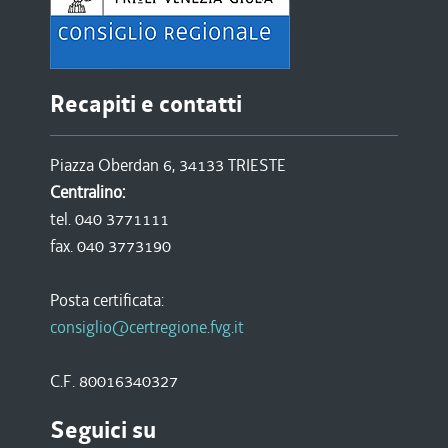
Recapiti e contatti
Piazza Oberdan 6, 34133 TRIESTE
Centralino:
tel. 040 3771111
fax. 040 3773190
Posta certificata:
consiglio@certregione.fvg.it
C.F. 80016340327
Seguici su