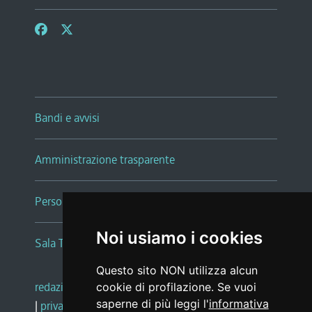
Bandi e avvisi
Amministrazione trasparente
Persone e Uffici
Noi usiamo i cookies
Sala Tiziano Tessitori
Questo sito NON utilizza alcun
redazione web
|
note legali
|
glossario
cookie di profilazione. Se vuoi
saperne di più leggi l'
informativa
|
privacy
|
social media policy