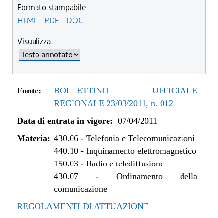
dal 02/07/2020 al 31/12/2022
Formato stampabile:
dal 01/01/2019 al 01/07/2020
HTML
-
PDF
-
DOC
dal 29/03/2018 al 31/12/2018
Visualizza:
dal 27/07/2017 al 28/03/2018
dal 09/01/2017 al 26/07/2017
dal 22/10/2015 al 08/01/2017
dal 24/07/2014 al 21/10/2015
Fonte:
BOLLETTINO UFFICIALE
dal 03/07/2014 al 23/07/2014
REGIONALE 23/03/2011, n. 012
dal 01/08/2013 al 02/07/2014
Data di entrata in vigore:
07/04/2011
dal 07/01/2013 al 31/07/2013
dal 29/12/2012 al 06/01/2013
Materia:
430.06
-
Telefonia e Telecomunicazioni
dal 07/04/2011 al 28/12/2012
440.10
-
Inquinamento elettromagnetico
150.03
-
Radio e telediffusione
430.07
-
Ordinamento della
comunicazione
REGOLAMENTI DI ATTUAZIONE