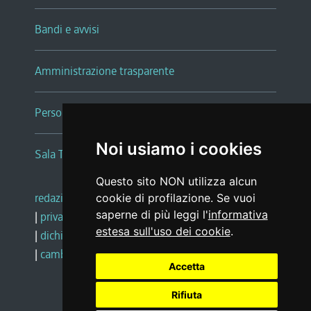
Bandi e avvisi
Amministrazione trasparente
Persone e Uffici
Noi usiamo i cookies
Sala Tiziano Tessitori
Questo sito NON utilizza alcun
redazione web
|
note legali
|
glossario
cookie di profilazione. Se vuoi
saperne di più leggi l'
informativa
|
privacy
|
social media policy
estesa sull'uso dei cookie
.
|
dichiarazione di accessibilità
|
feedback
|
cambio preferenze cookie
Accetta
Rifiuta
Realizzato da