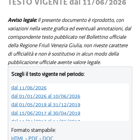
TESTO VIGENTE dal 11/06/2026
Avviso legale:
Il presente documento è riprodotto, con
variazioni nella veste grafica ed eventuali annotazioni, dal
corrispondente testo pubblicato nel Bollettino ufficiale
della Regione Friuli Venezia Giulia, non riveste carattere
di ufficialità e non è sostitutivo in alcun modo della
pubblicazione ufficiale avente valore legale.
Scegli il testo vigente nel periodo:
dal 11/06/2026
dal 01/01/2026 al 10/06/2026
dal 01/05/2019 al 31/12/2019
dal 15/06/2017 al 30/04/2019
dal 11/04/2013 al 14/06/2017
dal 29/12/2012 al 10/04/2013
Formato stampabile:
dal 10/11/2011 al 28/12/2012
HTML
-
PDF
-
DOC