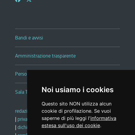
Bandi e avvisi
Amministrazione trasparente
Persone e Uffici
Noi usiamo i cookies
Sala Tiziano Tessitori
Questo sito NON utilizza alcun
redazione web
|
note legali
|
glossario
cookie di profilazione. Se vuoi
saperne di più leggi l'
informativa
|
privacy
|
social media policy
estesa sull'uso dei cookie
.
|
dichiarazione di accessibilità
|
feedback