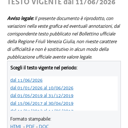
TESTO VIGENTE dal 11/06/2026
Avviso legale:
Il presente documento è riprodotto, con
variazioni nella veste grafica ed eventuali annotazioni, dal
corrispondente testo pubblicato nel Bollettino ufficiale
della Regione Friuli Venezia Giulia, non riveste carattere
di ufficialità e non è sostitutivo in alcun modo della
pubblicazione ufficiale avente valore legale.
Scegli il testo vigente nel periodo:
dal 11/06/2026
dal 01/01/2026 al 10/06/2026
dal 01/05/2019 al 31/12/2019
dal 15/06/2017 al 30/04/2019
dal 11/04/2013 al 14/06/2017
dal 29/12/2012 al 10/04/2013
Formato stampabile:
dal 10/11/2011 al 28/12/2012
HTML
-
PDF
-
DOC