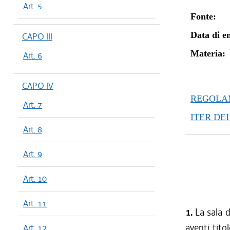
Art. 5
Fonte:
Data di en
CAPO III
Materia:
Art. 6
CAPO IV
REGOLAM
Art. 7
ITER DE
Art. 8
Art. 9
Art. 10
Art. 11
1.
La sala d
aventi tito
Art. 12