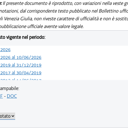
e:
Il presente documento è riprodotto, con variazioni nella veste gr
notazioni, dal corrispondente testo pubblicato nel Bollettino uffic
i Venezia Giulia, non riveste carattere di ufficialità e non è sostit
ubblicazione ufficiale avente valore legale.
esto vigente nel periodo:
/2026
/2026 al 10/06/2026
/2019 al 31/12/2019
/2017 al 30/04/2019
/2013 al 14/06/2017
/2012 al 10/04/2013
ampabile:
/2011 al 28/12/2012
F
-
DOC