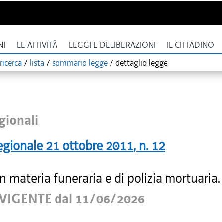
NI
LE ATTIVITÀ
LEGGI E DELIBERAZIONI
IL CITTADINO
ricerca
/
lista
/
sommario legge
/
dettaglio legge
gionali
egionale
21 ottobre 2011
, n.
12
 materia funeraria e di polizia mortuaria.
VIGENTE dal 11/06/2026