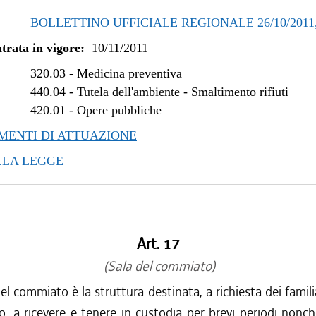
BOLLETTINO UFFICIALE REGIONALE 26/10/2011,
trata in vigore:
10/11/2011
320.03
-
Medicina preventiva
440.04
-
Tutela dell'ambiente - Smaltimento rifiuti
420.01
-
Opere pubbliche
ENTI DI ATTUAZIONE
LLA LEGGE
Art. 17
(Sala del commiato)
el commiato è la struttura destinata, a richiesta dei familiar
lo, a ricevere e tenere in custodia per brevi periodi nonch