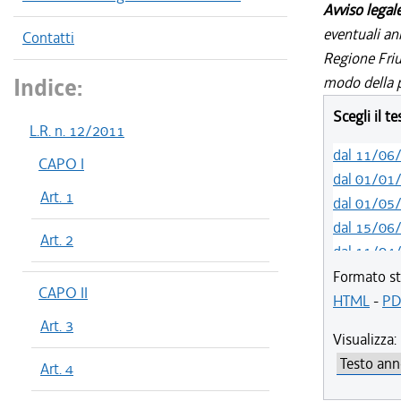
Avviso legal
eventuali an
Contatti
Regione Friul
Indice:
modo della p
Scegli il t
L.R. n. 12/2011
dal 11/06
CAPO I
dal 01/01
Art. 1
dal 01/05
dal 15/06
Art. 2
dal 11/04
dal 29/12
Formato st
CAPO II
dal 10/11
HTML
-
PD
Art. 3
Visualizza:
Art. 4