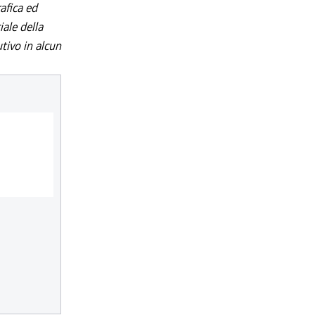
afica ed
iale della
utivo in alcun